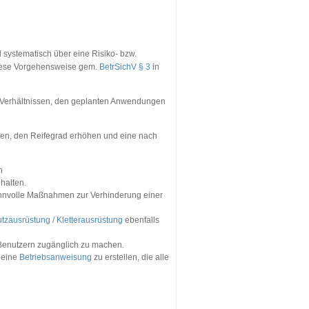
systematisch über eine Risiko- bzw.
diese Vorgehensweise gem.
BetrSichV § 3
in
n Verhältnissen, den geplanten Anwendungen
sten, den Reifegrad erhöhen und eine nach
n
halten.
nnvolle Maßnahmen zur Verhinderung einer
tzausrüstung / Kletterausrüstung
ebenfalls
Benutzern zugänglich zu machen.
 eine
Betriebsanweisung
zu erstellen, die alle