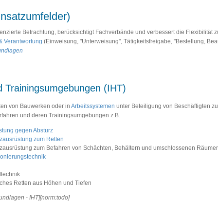
nsatzumfelder)
renzierte Betrachtung, berücksichtigt Fachverbände und verbessert die Flexibilität 
& Verantwortung
(Einweisung, "Unterweisung", Tätigkeitsfreigabe, "Bestellung, Bea
undlagen
nd Trainingsumgebungen (IHT)
chten von Bauwerken oder in
Arbeitssystemen
unter Beteiligung von Beschäftigten z
verfahren und deren Trainingsumgebungen z.B.
tung gegen Absturz
zausrüstung zum Retten
tzausrüstung zum Befahren von Schächten, Behältern und umschlossenen Räume
ionierungstechnik
ltechnik
ches Retten aus Höhen und Tiefen
ndlagen - IHT][norm:todo]