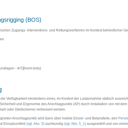
ngsrigging (BOS)
hnischen Zugangs- Interventions- und Rettungsverfahren im Kontext behördlicher 
fen
ndlagen - IHT][norm:todo]
g
 die Verfügbarkeit mindestens eines, im Kontext der Lastannahme statisch ausrei
Sicherheit und Ergonomie des Anschlagpunkts (AP) durch Installation von mit de
seil oder Gleitschiene) verbessert werden.
igneten Anschlagpunkts wird dann über mobile Einzel- und Betandteile, den
Persö
nd Einsatzumfeld
(vgl. Abs. 3)
sachkundig
(vgl. Abs. 5_1)
ausgewählt und von eine