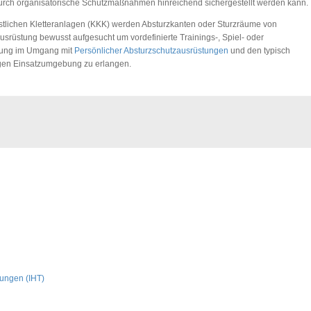
durch organisatorische Schutzmaßnahmen hinreichend sichergestellt werden kann.
ünstlichen Kletteranlagen (KKK) werden Absturzkanten oder Sturzräume von
usrüstung bewusst aufgesucht um vordefinierte Trainings-, Spiel- oder
nung im Umgang mit
Persönlicher Absturzschutzausrüstungen
und den typisch
igen Einsatzumgebung zu erlangen.
ungen (IHT)