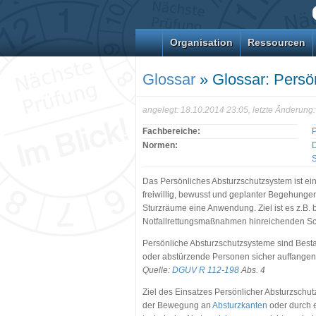
Organisation
Ressourcen
Glossar
» Glossar: Persö
angelegt: 18.10.2014 23:05, letzte Änderung
Fachbereiche:
Normen:
S
Das Persönliches Absturzschutzsystem ist
freiwillig, bewusst und geplanter Begehunge
Sturzräume eine Anwendung. Ziel ist es z.B. be
Notfallrettungsmaßnahmen hinreichenden Sch
Persönliche Absturzschutzsysteme sind Best
oder abstürzende Personen sicher auffangen 
Quelle:
DGUV R 112-198
Abs. 4
Ziel des Einsatzes Persönlicher Absturzschu
der Bewegung an
Absturzkanten
oder durch 