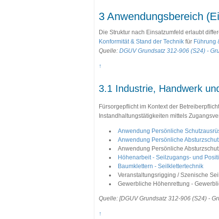
3 Anwendungsbereich (Ei
Die Struktur nach Einsatzumfeld erlaubt diffe
Konformität & Stand der Technik
für
Führung 
Quelle:
DGUV Grundsatz 312-906 (S24) - Gr
↑
3.1 Industrie, Handwerk u
Fürsorgepflicht im Kontext der Betreiberpfli
Instandhaltungstätigkeiten mittels Zugangs
Anwendung Persönliche Schutzausrüs
Anwendung Persönliche Absturzschut
Anwendung Persönliche Absturzschu
Höhenarbeit - Seilzugangs- und Posit
Baumklettern - Seilklettertechnik
Veranstaltungsrigging / Szenische Sei
Gewerbliche Höhenrettung - Gewerbli
Quelle: [DGUV Grundsatz 312-906 (S24) - Gru
↑