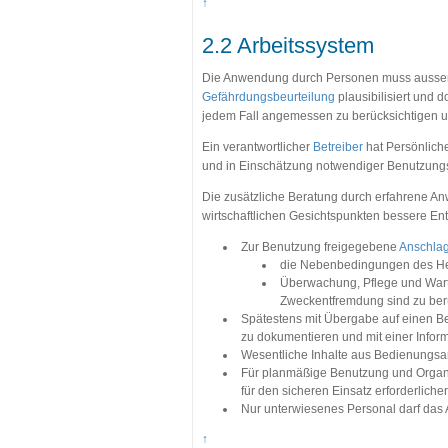
↑
2.2 Arbeitssystem
Die Anwendung durch Personen muss ausserha
Gefährdungsbeurteilung
plausibilisiert und 
jedem Fall angemessen zu berücksichtigen u
Ein verantwortlicher
Betreiber
hat Persönlich
und in Einschätzung notwendiger Benutzun
Die zusätzliche Beratung durch erfahrene An
wirtschaftlichen Gesichtspunkten bessere En
Zur Benutzung freigegebene
Anschlag
die Nebenbedingungen des Her
Überwachung, Pflege und Wart
Zweckentfremdung sind zu ber
Spätestens mit Übergabe auf einen Be
zu dokumentieren und mit einer Infor
Wesentliche Inhalte aus Bedienungs
Für planmäßige Benutzung und Organis
für den sicheren Einsatz erforderlic
Nur unterwiesenes Personal darf das
↑