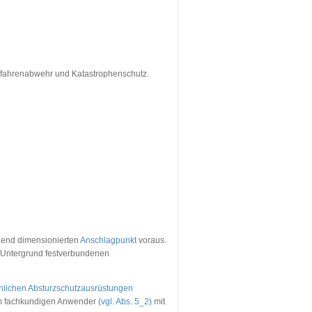
Gefahrenabwehr und Katastrophenschutz.
chend dimensionierten
Anschlagpunkt
voraus.
m Untergrund festverbundenen
nlichen Absturzschutzausrüstungen
m fachkundigen Anwender
(vgl. Abs. 5_2)
mit