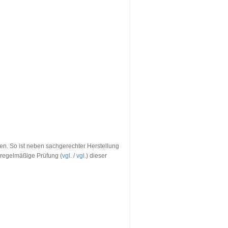
n. So ist neben sachgerechter Herstellung
 regelmäßige Prüfung (
vgl.
/
vgl.
) dieser