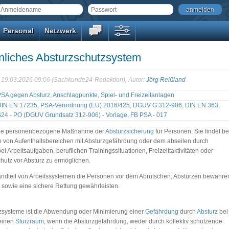
anmelden
Personal
Netzwerk
nliches Absturzschutzsystem
: 19.03.2026 09:06 (Sachkunde24-Redaktion), Autor:
Jörg Reißland
PSA gegen Absturz
,
Anschlagpunkte
,
Spiel- und Freizeitanlagen
DIN EN 17235
,
PSA-Verordnung (EU) 2016/425
,
DGUV G 312-906
,
DIN EN 363
,
24 - PO (DGUV Grundsatz 312-906) - Vorlage
,
FB PSA - 017
 eine personenbezogene Maßnahme der
Absturzsicherung
für Personen. Sie findet be
n von Aufenthaltsbereichen mit Absturzgefährdung oder dem abseilen durch
i Arbeitsaufgaben, beruflichen Trainingssituationen, Freizeittaktivitäten oder
utz vor Absturz zu ermöglichen.
andteil von Arbeitssystemen die Personen vor dem Abrutschen, Abstürzen bewahre
sowie eine sichere Rettung gewährleisten.
tzsysteme ist die Abwendung oder Minimierung einer
Gefährdung
durch
Absturz
bei
einen
Sturzraum
, wenn die Absturzgefährdung, weder durch kollektiv schützende