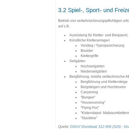
3.2 Spiel-, Sport- und Frei
Betrieb von verkehrsicherungspflichtigen ort
auf z.B.
Ausrüstung für Kletter- und Bergsport
Künstliche Kletteranlagen
Vorstieg / Topropesicherung
Boulder
Klettergriffe
Seilgärten
Hochseilgärten
Niederseilgärten
Bergführung, mobile seiltechnische At
Bergführung und Klettersteige
Bergsteigen und Hochtouren
Canyoning
"Bungee"
"Houserunning"
"Flying Fox"
"Kistenstapel- Maibaumklettern
"Slackline"
Quelle:
DGUV Grundsatz 312-906 (S24) - Gr