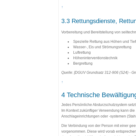
↑
3.3 Rettungsdienste, Rettu
Vorbereitung und Bereitstellung von seiltec
Spezielle Rettung aus Höhen und Tie
Wasser-, Eis und Strömungsrettung
Luftrettung
Höheninterventionstechnik
Bergrettung
Quelle: [DGUV Grundsatz 312-906 (S24) - Gru
↑
4 Technische Bewältigun
Jedes Persönliche Absturzschutzsystem setzt
Im Kontext zukünftiger Verwendung kann die 
Anschlageinrichtungen oder -systemen (Stahl
Die Verbindung von der Person mit einer gee
vorgenommen. Diese wird vorab entspreche