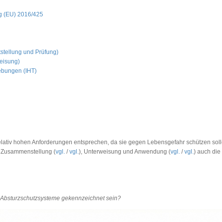
ng (EU) 2016/425
tstellung und Prüfung)
eisung)
ebungen (IHT)
lativ hohen Anforderungen entsprechen, da sie gegen Lebensgefahr schützen solle
d Zusammenstellung (
vgl.
/
vgl.
), Unterweisung und Anwendung (
vgl.
/
vgl.
) auch die
 Absturzschutzsysteme gekennzeichnet sein?