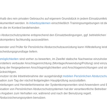
lb des rein privaten Gebrauchs auf eigenem Grundstück in jedem Einsatzumfeld 
dokumentiert werden. In
Arbeitssystemen
einschließlich Trainingsumgebungen ist 
m die im Kontext bestehenden .
e Absturzschutzsysteme entsprechend den Einsatzbedingungen, ggf. betriebliche
gskompetenz fachkundig auszuwählen.
wender und Prüfer für Persönliche Absturzschutzausrüstung kann Hilfestellung lei
tscheidungsgrundlage liefern.
möglichkeiten
sind vorher zu bewerten, im Zweifel statische Nachweise einzuhole
stellers verbauter Anschlageinrichtung (Montage/Anwendung/Prüfung) sind einzu
ung der freigegebenen Anschlagmöglichkeiten und Anschlageinrichtungen und si
ücksichtigen.
nutzer ist die Inbetriebnahme der ausgehändigt
mobilen Persönlichen Absturzschu
mation zum Tag der nächst festgelegten Hauptprüfung auszustatten.
anleitungen und Herstellerhinweise der Systemkomponenten sind Anwendern und 
ation von Persönlichen Absturzschutzsystemen hat der verantwortliche Betreiber
hen Angaben zum Verhalten vor, während und nach der Benutzung regelt.
 Absturzsicherungssystem benutzen.