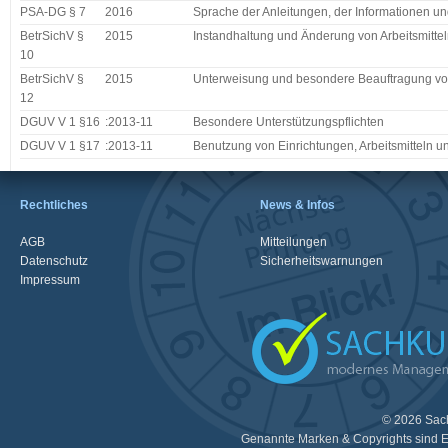
PSA-DG § 7
2016
Sprache der Anleitungen, der Informationen u
BetrSichV §
2015
Instandhaltung und Änderung von Arbeitsmitte
10
BetrSichV §
2015
Unterweisung und besondere Beauftragung vo
12
DGUV V 1 §16
:2013-11
Besondere Unterstützungspflichten
DGUV V 1 §17
:2013-11
Benutzung von Einrichtungen, Arbeitsmitteln un
Rechtliches
News & Infos
AGB
Mitteilungen
Datenschutz
Sicherheitswarnungen
Impressum
© 2026 Sac
Genannte Marken & Copyrights sind E