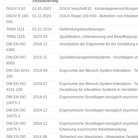
Aktualisierung
DGUV V 82
01.05.2007
DGUV Vorschrift 82 - Kindertageseinrichtunge
DGUV R 100-
01.11.2024
DGUV Regel 100-500 - Betreiben von Arbeitsmi
500
TRBS 1111
01.01.2019
Gefährdungsbeurteilungen
TRBS 1116
:2023-03
Qualifikation, Unterweisung und Beauftragung 
DIN EN ISO
:2016-12
Grundsätze der Ergonomie für die Gestaltung 
6385
DIN EN ISO
:2015-11
Qualitätsmanagementsysteme - Grundlagen un
9000
DIN ISO 9241-
:2010-09
Ergonomie der Mensch-System-Interaktion - Te
100
DIN EN ISO
:2020-07
Ergonomie der Mensch-System-Interaktion - Te
9241-220
Gestaltung für interaktive Systeme in Herstelle
DIN EN ISO
:2018-01
Ergonomische Grundlagen bezüglich psychische
10075-1
DIN EN ISO
:2024-12
Ergonomische Grundlagen bezüglich psychische
10075-2
DIN EN ISO
:2004-12
Ergonomische Grundlagen bezüglich psychische
10075-3
Erfassung psychischer Arbeitsbelastung
DIN EN ISO
:2011-08
Sicherheit von Maschinen - Allgemeine Gestalt