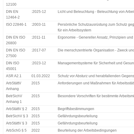
12100
DIN EN
:2025-12
Licht und Beleuchtung - Beleuchtung von Arbeits
12464-2
ISO 22846-1
:2003-11
Persönliche Schutzausrüstung zum Schutz gegen
für ein Arbeitssystem
DIN EN ISO
:2011-11
Ergonomie - Genereller Ansatz, Prinzipien un
26800
DIN EN ISO
:2017-07
Die menschzentrierte Organisation - Zweck un
27500
DIN ISO
:2023-12
Managementsysteme für Sicherheit und Gesundh
45001
ASR A2.1
01.03.2022
Schutz vor Absturz und herabfallenden Gegen
ArbStättV
2015
Anforderungen und Maßnahmen für Arbeitsstätt
Anhang
BetrSichV
2015
Besondere Vorschriften für bestimmte Arbeitsmi
Anhang 1
ArbStättV § 2
2015
Begriffsbestimmungen
BetrSichV § 3
2015
Gefährdungsbeurteilung
ArbStättV § 3
2015
Gefährdungsbeurteilung
ArbSchG § 5
2022
Beurteilung der Arbeitsbedingungen