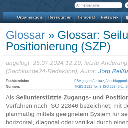
Organisation
Ressourcen
Personal
Netzwerk
Glossar
» Glossar: Seilu
Positionierung (SZP)
angelegt: 25.07.2024 12:29, letzte Änderung
(Sachkunde24-Redaktion), Autor:
Jörg Reißl
Fachbereiche:
PSA gegen Absturz
,
Anschlagpunk
Normen:
TRBS 2121 Teil 3
,
ISO 22846-1
,
I
Als
Seilunterstützte Zugangs- und Positio
Verfahren nach ISO 22846 bezeichnet, mit 
planmäßig mittels geeignetem System für se
horizontal, diagonal oder vertikal durch ein