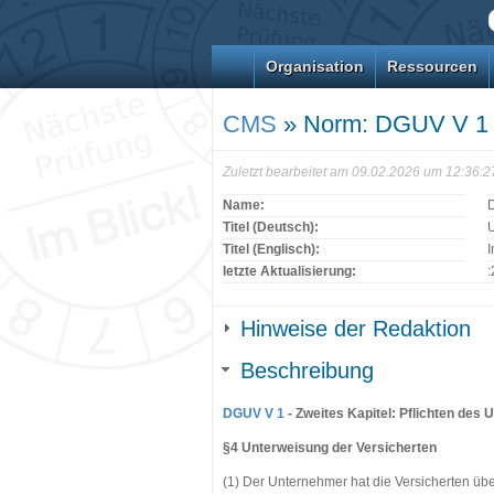
Organisation
Ressourcen
CMS
» Norm: DGUV V 1
Zuletzt bearbeitet am 09.02.2026 um 12:36:
Name:
Titel (Deutsch):
U
Titel (Englisch):
I
letzte Aktualisierung:
:
Hinweise der Redaktion
Beschreibung
DGUV V 1
- Zweites Kapitel: Pflichten des
§4 Unterweisung der Versicherten
(1) Der Unternehmer hat die Versicherten übe