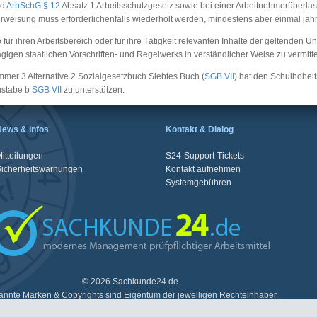
nd
ArbSchG § 12
Absatz 1 Arbeitsschutzgesetz sowie bei einer Arbeitnehmerüberl
rweisung muss erforderlichenfalls wiederholt werden, mindestens aber einmal jähr
für ihren Arbeitsbereich oder für ihre Tätigkeit relevanten Inhalte der geltenden 
gigen staatlichen Vorschriften- und Regelwerks in verständlicher Weise zu vermitte
mer 3 Alternative 2 Sozialgesetzbuch Siebtes Buch (
SGB VII
) hat den Schulhoheit
hstabe b
SGB VII
zu unterstützen.
News & Infos
Kontakt & Dialog
itteilungen
S24-Support-Tickets
Sicherheitswarnungen
Kontakt aufnehmen
Systemgebühren
© 2026 Sachkunde24.de
nnte Marken & Copyrights sind Eigentum der jeweiligen Rechteinhaber.