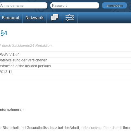
anmelden
Personal
Netzwerk
 §4
27 durch Sachkunde24-Redaktion.
DGUV V 1 §4
nterweisung der Versicherten
nstruction of the insured persons
2013-11
 Unternehmers -
r Sicherheit und Gesundheitsschutz bei der Arbeit, insbesondere über die mit ihr