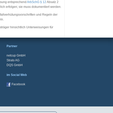
assung entsprechend
ArbSchG § 12
Absatz 2
lich erfolgen; sie muss dokumentiert werden.
Unfallverhütungsvorschriften und Regeln der
ln.
sträger hinsichtlich Unterweisungen für
Partner
netcup GmbH
Strato AG
DQS GmbH
im Social Web
Facebook