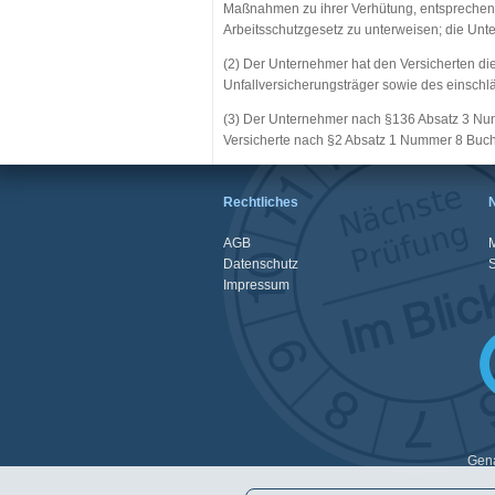
Maßnahmen zu ihrer Verhütung, entspreche
Arbeitsschutzgesetz zu unterweisen; die Unte
(2) Der Unternehmer hat den Versicherten die 
Unfallversicherungsträger sowie des einschlä
(3) Der Unternehmer nach §136 Absatz 3 Num
Versicherte nach §2 Absatz 1 Nummer 8 Buc
Rechtliches
AGB
M
Datenschutz
Impressum
Gena