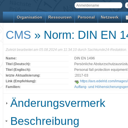
Organisation
Ressourcen
Personal
Netzwerk
CMS
» Norm: DIN EN 1
Zuletzt bearbeitet am 05.08.2024 um 11:34:10 durch Sachkunde24-Redaktion.
Name:
DIN EN 1496
Titel (Deutsch):
Persönliche Absturzschutzausrüst
Titel (Englisch):
Personal fall protection equipment 
letzte Aktualisierung:
:2017-03
Link (Empfehlung):
https://avs.edelrid.com/images
Familien:
Auffang- und Höhensicherungsger
Änderungsvermerk
Beschreibung