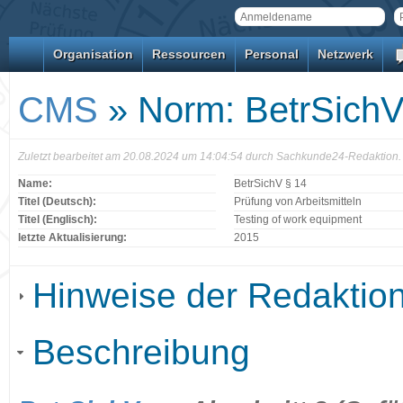
Organisation
Ressourcen
Personal
Netzwerk
CMS
» Norm: BetrSichV
Zuletzt bearbeitet am 20.08.2024 um 14:04:54 durch Sachkunde24-Redaktion.
Name:
BetrSichV § 14
Titel (Deutsch):
Prüfung von Arbeitsmitteln
Titel (Englisch):
Testing of work equipment
letzte Aktualisierung:
2015
Hinweise der Redaktio
Beschreibung