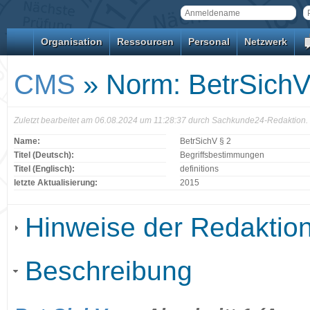
Organisation
Ressourcen
Personal
Netzwerk
CMS
» Norm: BetrSichV
Zuletzt bearbeitet am 06.08.2024 um 11:28:37 durch Sachkunde24-Redaktion.
Name:
BetrSichV § 2
Titel (Deutsch):
Begriffsbestimmungen
Titel (Englisch):
definitions
letzte Aktualisierung:
2015
Hinweise der Redaktio
Beschreibung