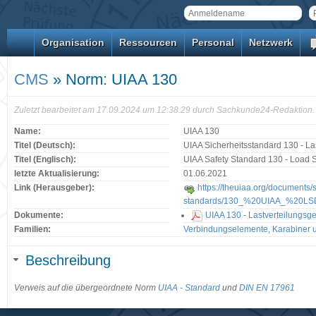
Organisation
Ressourcen
Personal
Netzwerk
CMS
» Norm: UIAA 130
Zuletzt bearbeitet am 17.09.2024 um 12:38:29 durch Sachkunde24-Redaktion.
Name:
UIAA 130
Titel (Deutsch):
UIAA Sicherheitsstandard 130 - La
Titel (Englisch):
UIAA Safety Standard 130 - Load 
letzte Aktualisierung:
01.06.2021
Link (Herausgeber):
https://theuiaa.org/documents/s
standards/130_%20UIAA_%20LS
Dokumente:
UIAA 130 - Lastverteilungsg
Familien:
Verbindungselemente, Karabiner u
Beschreibung
Verweis auf die übergeordnete Norm
UIAA - Standard
und
DIN EN 17961