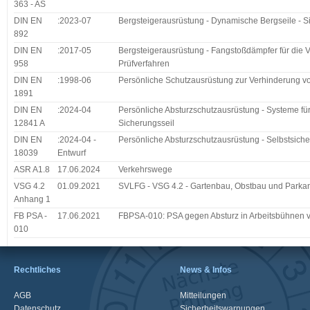
363 - AS
DIN EN
:2023-07
Bergsteigerausrüstung - Dynamische Bergseile - S
892
DIN EN
:2017-05
Bergsteigerausrüstung - Fangstoßdämpfer für die V
958
Prüfverfahren
DIN EN
:1998-06
Persönliche Schutzausrüstung zur Verhinderung vo
1891
DIN EN
:2024-04
Persönliche Absturzschutzausrüstung - Systeme für se
12841 A
Sicherungsseil
DIN EN
:2024-04 -
Persönliche Absturzschutzausrüstung - Selbstsiche
18039
Entwurf
ASR A1.8
17.06.2024
Verkehrswege
VSG 4.2
01.09.2021
SVLFG - VSG 4.2 - Gartenbau, Obstbau und Parkanl
Anhang 1
FB PSA -
17.06.2021
FBPSA-010: PSA gegen Absturz in Arbeitsbühnen 
010
Rechtliches
News & Infos
AGB
Mitteilungen
Datenschutz
Sicherheitswarnungen