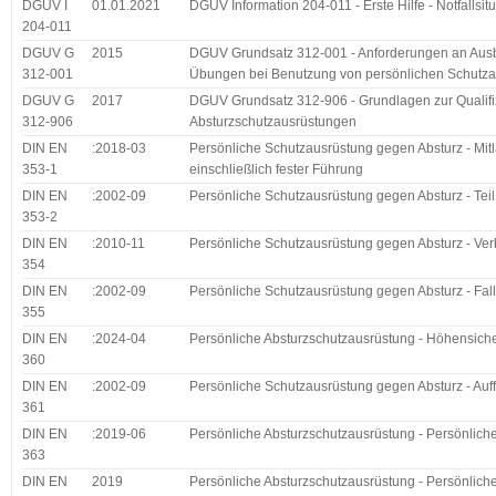
DGUV I
01.01.2021
DGUV Information 204-011 - Erste Hilfe - Notfallsi
204-011
DGUV G
2015
DGUV Grundsatz 312-001 - Anforderungen an Ausbi
312-001
Übungen bei Benutzung von persönlichen Schutza
DGUV G
2017
DGUV Grundsatz 312-906 - Grundlagen zur Qualifi
312-906
Absturzschutzausrüstungen
DIN EN
:2018-03
Persönliche Schutzausrüstung gegen Absturz - Mitla
353-1
einschließlich fester Führung
DIN EN
:2002-09
Persönliche Schutzausrüstung gegen Absturz - Teil
353-2
DIN EN
:2010-11
Persönliche Schutzausrüstung gegen Absturz - Ver
354
DIN EN
:2002-09
Persönliche Schutzausrüstung gegen Absturz - Fal
355
DIN EN
:2024-04
Persönliche Absturzschutzausrüstung - Höhensich
360
DIN EN
:2002-09
Persönliche Schutzausrüstung gegen Absturz - Auf
361
DIN EN
:2019-06
Persönliche Absturzschutzausrüstung - Persönlich
363
DIN EN
2019
Persönliche Absturzschutzausrüstung - Persönlich