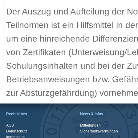
Der Auszug und Aufteilung der N
Teilnormen ist ein Hilfsmittel in
um eine hinreichende Differenzieru
von Zertifikaten (Unterweisung/Le
Schulungsinhalten und bei der Z
Betriebsanweisungen bzw. Gefä
zur Absturzgefährdung) vornehme
Rechtliches
News & Infos
AGB
Mitteilungen
Datenschutz
Sicherheitswarnungen
Impressum