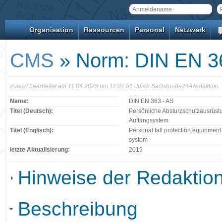
Organisation
Ressourcen
Personal
Netzwerk
CMS
» Norm: DIN EN 3
Zuletzt bearbeitet am 11.04.2025 um 11:02:01 durch Sachkunde24-Redaktion.
Name:
DIN EN 363 - AS
Titel (Deutsch):
Persönliche Absturzschutzausrüstu
Auffangsystem
Titel (Englisch):
Personal fall protection equipment -
system
letzte Aktualisierung:
2019
Hinweise der Redaktio
Beschreibung