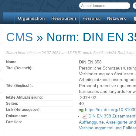
Organisation
Ressourcen
Personal
Netzwerk
CMS
» Norm: DIN EN 3
Zuletzt bearbeitet am 24.07.2024 um 15:58:51 durch Sachkunde24-Redaktion.
Name:
DIN EN 358
Titel (Deutsch):
Persönliche Schutzausrüstung 
Verhinderung von Abstürzen -
Arbeitsplatzpositionierung o
Titel (Englisch):
Personal protective equipment 
harnesses and lanyards for wo
letzte Aktualisierung:
:2019-02
Seiten:
40
Link (Herausgeber):
https://dx.doi.org/10.310
Dokumente:
DIN EN 358 Zusammenfas
Familien:
Auffanggurte, Anseilgurte un
Verbindungsmittel und Falldä