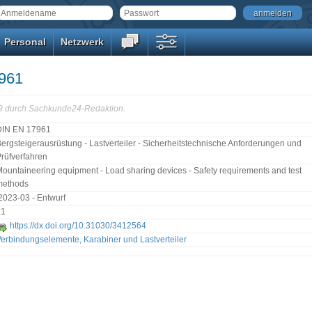
anmelden
Personal
Netzwerk
961
39 durch Sachkunde24-Redaktion.
DIN EN 17961
ergsteigerausrüstung - Lastverteiler - Sicherheitstechnische Anforderungen und
rüfverfahren
ountaineering equipment - Load sharing devices - Safety requirements and test
methods
2023-03 - Entwurf
31
https://dx.doi.org/10.31030/3412564
erbindungselemente, Karabiner und Lastverteiler