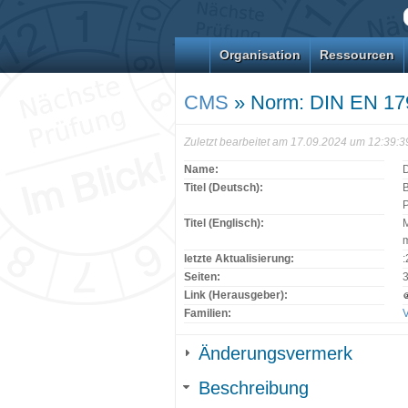
Organisation
Ressourcen
CMS
» Norm: DIN EN 17
Zuletzt bearbeitet am 17.09.2024 um 12:39:
Name:
Titel (Deutsch):
B
P
Titel (Englisch):
M
letzte Aktualisierung:
:
Seiten:
Link (Herausgeber):
Familien:
V
Änderungsvermerk
Beschreibung