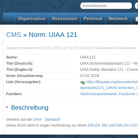
Organisation
Ressourcen
Personal
Netzwerk
CMS
» Norm: UIAA 121
Zuletzt bearbeitet am 03.06.2025 um 14:55:18 durch Sachkunde24-Redaktion.
Name:
UIAA 121
Titel (Deutsch):
UIAA Sicherheitsstandard 121 - V
Titel (Englisch):
UIAA Safety Standard 121 - Connec
letzte Aktualisierung:
01.02.2018
Link (Herausgeber):
https://theuiaa.org/documents/s
standards/121_UIAAConnectors_
Familien:
Verbindungselemente, Karabiner u
Beschreibung
Verweis auf die
UIAA - Standard
Diese Norm steht in enger Verbindung zur Norm
DIN EN 362
und
DIN EN 122