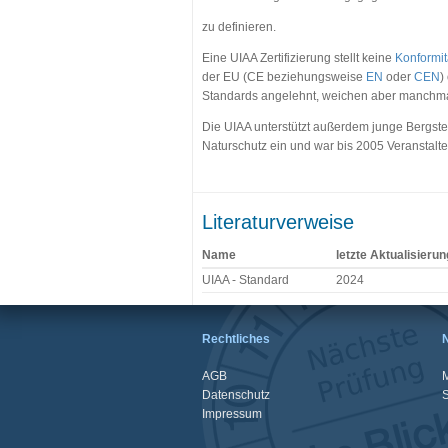
zu definieren.
Eine UIAA Zertifizierung stellt keine
Konformit
der EU (CE beziehungsweise
EN
oder
CEN
)
Standards angelehnt, weichen aber manchmal
Die UIAA unterstützt außerdem junge Bergste
Naturschutz ein und war bis 2005 Veranstalte
Literaturverweise
Name
letzte Aktualisierun
UIAA - Standard
2024
Rechtliches
AGB
M
Datenschutz
Impressum