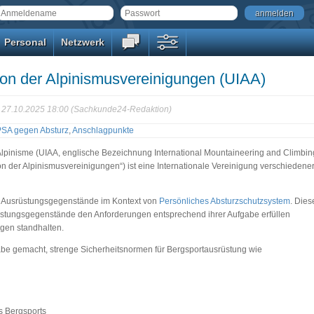
anmelden
Personal
Netzwerk
nion der Alpinismusvereinigungen (UIAA)
g: 27.10.2025 18:00 (Sachkunde24-Redaktion)
PSA gegen Absturz
,
Anschlagpunkte
’Alpinisme (UIAA, englische Bezeichnung International Mountaineering and Climbin
on der Alpinismusvereinigungen“) ist eine Internationale Vereinigung verschiedene
e Ausrüstungsgegenstände im Kontext von
Persönliches Absturzschutzsystem
. Dies
üstungsgegenstände den Anforderungen entsprechend ihrer Aufgabe erfüllen
gen standhalten.
abe gemacht, strenge Sicherheitsnormen für Bergsportausrüstung wie
s Bergsports