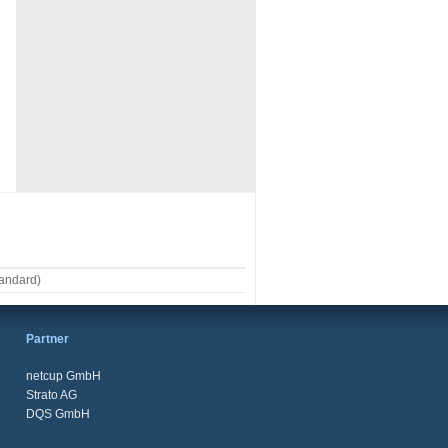
tandard)
Partner
netcup GmbH
Strato AG
DQS GmbH