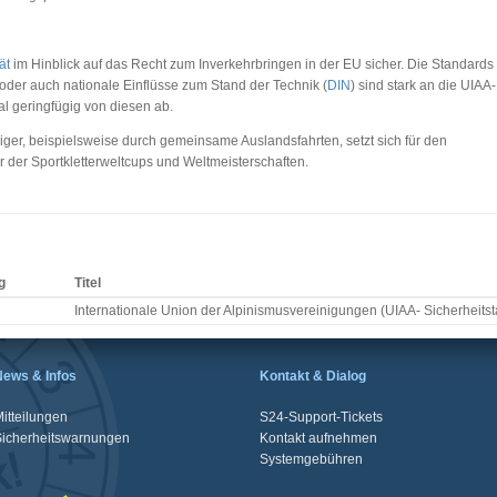
ät
im Hinblick auf das Recht zum Inverkehrbringen in der EU sicher. Die Standards
 oder auch nationale Einflüsse zum Stand der Technik (
DIN
) sind stark an die UIAA-
 geringfügig von diesen ab.
iger, beispielsweise durch gemeinsame Auslandsfahrten, setzt sich für den
r der Sportkletterweltcups und Weltmeisterschaften.
g
Titel
Internationale Union der Alpinismusvereinigungen (UIAA- Sicherheits
News & Infos
Kontakt & Dialog
itteilungen
S24-Support-Tickets
Sicherheitswarnungen
Kontakt aufnehmen
Systemgebühren