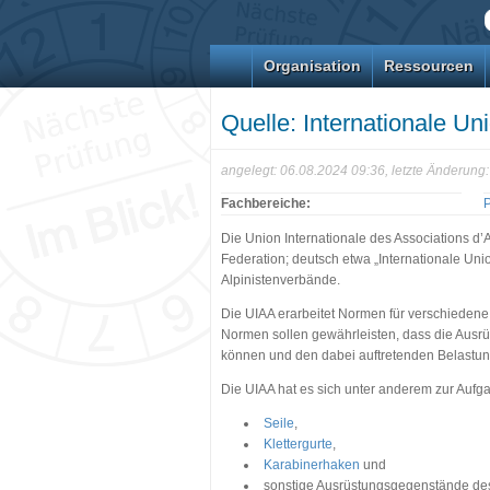
Organisation
Ressourcen
Quelle: Internationale U
angelegt: 06.08.2024 09:36, letzte Änderun
Fachbereiche:
Die Union Internationale des Associations d
Federation; deutsch etwa „Internationale Uni
Alpinistenverbände.
Die UIAA erarbeitet Normen für verschieden
Normen sollen gewährleisten, dass die Ausr
können und den dabei auftretenden Belastun
Die UIAA hat es sich unter anderem zur Aufg
Seile
,
Klettergurte
,
Karabinerhaken
und
sonstige Ausrüstungsgegenstände de