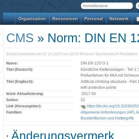
Organisation
Ressourcen
Personal
Netzwerk
CMS
» Norm: DIN EN 1
Zuletzt bearbeitet am 02.10.2025 um 19:53:49 durch Sachkunde24-Redaktion.
Name:
DIN EN 12572-1
Titel (Deutsch):
Künstliche Kletteranlagen - Teil 1
Prüfverfahren für KKA mit Sicher
Titel (Englisch):
Artificial climbing structures - Pa
with protection points
letzte Aktualisierung:
:2017-05
Seiten:
32
Link (Herausgeber):
https://dx.doi.org/10.31030/25
Familien:
Allgemeine Anforderungen (AP)
,
A
Boulderflächen und Klettergriffe
Änderungsvermerk