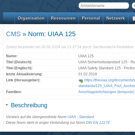
Organisation
Ressourcen
Personal
Netzwerk
CMS
» Norm: UIAA 125
Zuletzt bearbeitet am 20.06.2024 um 13:37:54 durch Sachkunde24-Redaktion.
Name:
UIAA 125
Titel (Deutsch):
UIAA Sicherheitsstandard 125 - R
Titel (Englisch):
UIAA Safety Standard 125 - Frictio
letzte Aktualisierung:
01.02.2018
Link (Herausgeber):
https://theuiaa.org/documents/s
standards/125_UIAA_Frict_Ancho
Familien:
Anschlageinrichtungen (temporär)
Beschreibung
Verweis auf die übergeordnete Norm
UIAA - Standard
Diese Norm steht in enger Verbindung zur Norm
DIN EN 12276