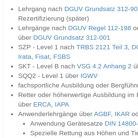
Lehrgang nach
DGUV Grundsatz 312-90
Rezertifizierung (später)
Lehrgänge nach
DGUV Regel 112-198
o
über
DGUV Grundsatz 312-001
SZP - Level 1 nach
TRBS 2121 Teil 3
,
D
Irata
,
Fisat
,
FSBS
SKT - Level B nach
VSG 4.2 Anhang 2
ü
SQQ2 - Level 1 über
IGWV
fachsportliche Ausbildung oder Bergfüh
Retter oder höherwertige Ausbildung i
über
ERCA
,
IAPA
Anwenderlehrgänge über
AGBF
,
IKAR
od
Anwendung Gerätesatze
DIN 14800
Spezielle Rettung aus Höhen und Ti