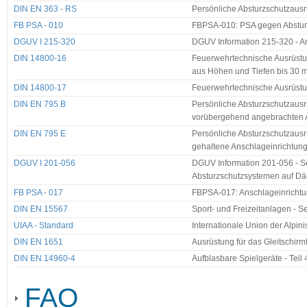
DIN EN 363 - RS
Persönliche Absturzschutzausr
FB PSA - 010
FBPSA-010: PSA gegen Absturz
DGUV I 215-320
DGUV Information 215-320 - A
DIN 14800-16
Feuerwehrtechnische Ausrüstung
aus Höhen und Tiefen bis 30 
DIN 14800-17
Feuerwehrtechnische Ausrüstun
DIN EN 795 B
Persönliche Absturzschutzausr
vorübergehend angebrachten 
DIN EN 795 E
Persönliche Absturzschutzausr
gehaltene Anschlageinrichtung
DGUV I 201-056
DGUV Information 201-056 - 
Absturzschutzsystemen auf Dä
FB PSA - 017
FBPSA-017: Anschlageinrichtu
DIN EN 15567
Sport- und Freizeitanlagen - Se
UIAA - Standard
Internationale Union der Alpi
DIN EN 1651
Ausrüstung für das Gleitschirm
DIN EN 14960-4
Aufblasbare Spielgeräte - Teil
FAQ