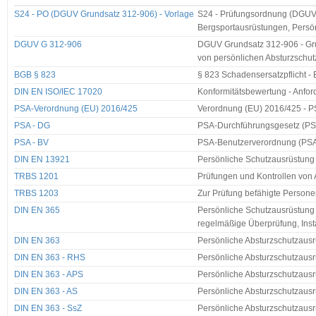
S24 - PO (DGUV Grundsatz 312-906) - Vorlage
S24 - Prüfungsordnung (DGUV 
Bergsportausrüstungen, Persö
DGUV G 312-906
DGUV Grundsatz 312-906 - Gru
von persönlichen Absturzschu
BGB § 823
§ 823 Schadensersatzpflicht -
DIN EN ISO/IEC 17020
Konformitätsbewertung - Anfor
PSA-Verordnung (EU) 2016/425
Verordnung (EU) 2016/425 - PS
PSA - DG
PSA-Durchführungsgesetz (P
PSA - BV
PSA-Benutzerverordnung (PS
DIN EN 13921
Persönliche Schutzausrüstung
TRBS 1201
Prüfungen und Kontrollen von 
TRBS 1203
Zur Prüfung befähigte Person
DIN EN 365
Persönliche Schutzausrüstung
regelmäßige Überprüfung, Ins
DIN EN 363
Persönliche Absturzschutzausr
DIN EN 363 - RHS
Persönliche Absturzschutzausr
DIN EN 363 - APS
Persönliche Absturzschutzausr
DIN EN 363 - AS
Persönliche Absturzschutzausr
DIN EN 363 - SsZ
Persönliche Absturzschutzausr