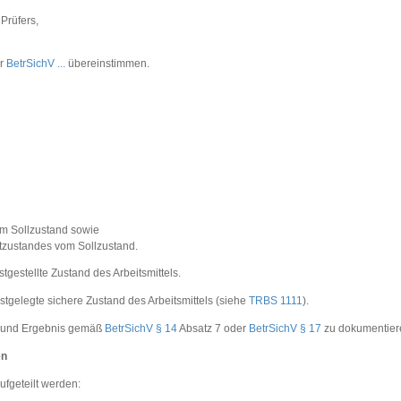
Prüfers,
er
BetrSichV ...
übereinstimmen.
em Sollzustand sowie
tzustandes vom Sollzustand.
stgestellte Zustand des Arbeitsmittels.
estgelegte sichere Zustand des Arbeitsmittels (siehe
TRBS 1111
).
ng und Ergebnis gemäß
BetrSichV § 14
Absatz 7 oder
BetrSichV § 17
zu dokumentier
en
ufgeteilt werden: