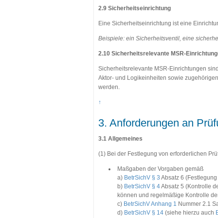
2.9 Sicherheitseinrichtung
Eine Sicherheitseinrichtung ist eine Einrich
Beispiele: ein Sicherheitsventil, eine siche
2.10 Sicherheitsrelevante MSR-Einrichtun
Sicherheitsrelevante MSR-Einrichtungen sind
Aktor- und Logikeinheiten sowie zugehörige
werden.
↑
3. Anforderungen an Prüf
3.1 Allgemeines
(1) Bei der Festlegung von erforderlichen P
Maßgaben der Vorgaben gemäß
a)
BetrSichV § 3
Absatz 6 (Festlegung 
b)
BetrSichV § 4
Absatz 5 (Kontrolle d
können und regelmäßige Kontrolle der
c)
BetrSichV Anhang 1
Nummer 2.1 Sa
d)
BetrSichV § 14
(siehe hierzu auch