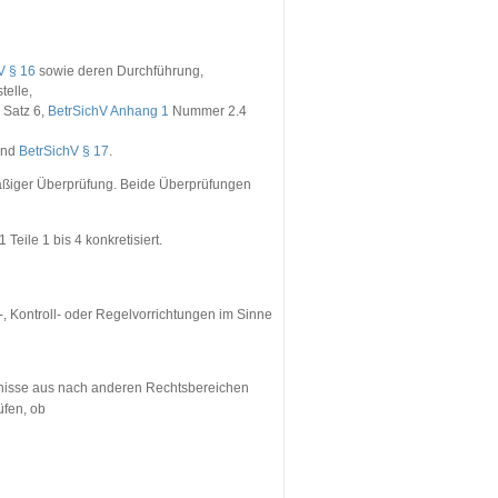
V § 16
sowie deren Durchführung,
elle,
 Satz 6,
BetrSichV Anhang 1
Nummer 2.4
und
BetrSichV § 17
.
äßiger Überprüfung. Beide Überprüfungen
ile 1 bis 4 konkretisiert.
 Kontroll- oder Regelvorrichtungen im Sinne
ebnisse aus nach anderen Rechtsbereichen
üfen, ob