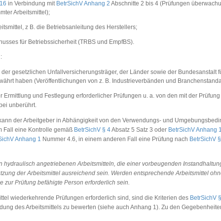
 16
in Verbindung mit
BetrSichV Anhang 2
Abschnitte 2 bis 4 (Prüfungen überwachu
ter Arbeitsmittel);
tsmittel, z B. die Betriebsanleitung des Herstellers;
sses für Betriebssicherheit (TRBS und EmpfBS).
:
der gesetzlichen Unfallversicherungsträger, der Länder sowie der Bundesanstalt fü
währt haben (Veröffentlichungen von z. B. Industrieverbänden und Branchenstanda
 Ermittlung und Festlegung erforderlicher Prüfungen u. a. von den mit der Prüfung
bei unberührt.
g kann der Arbeitgeber in Abhängigkeit von den Verwendungs- und Umgebungsbe
em Fall eine Kontrolle gemäß
BetrSichV § 4
Absatz 5 Satz 3 oder
BetrSichV Anhang 
SichV Anhang 1
Nummer 4.6, in einem anderen Fall eine Prüfung nach
BetrSichV §
 hydraulisch angetriebenen Arbeitsmitteln, die einer vorbeugenden Instandhaltung
nutzung der Arbeitsmittel ausreichend sein. Werden entsprechende Arbeitsmittel o
 zur Prüfung befähigte Person erforderlich sein.
ttel wiederkehrende Prüfungen erforderlich sind, sind die Kriterien des
BetrSichV 
dung des Arbeitsmittels zu bewerten (siehe auch Anhang 1). Zu den Gegebenheite