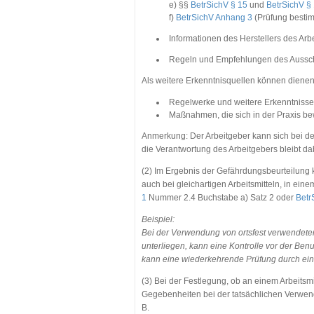
e) §§
BetrSichV § 15
und
BetrSichV §
f)
BetrSichV Anhang 3
(Prüfung bestimm
Informationen des Herstellers des Arbei
Regeln und Empfehlungen des Ausschu
Als weitere Erkenntnisquellen können dienen
Regelwerke und weitere Erkenntnisse 
Maßnahmen, die sich in der Praxis be
Anmerkung: Der Arbeitgeber kann sich bei der
die Verantwortung des Arbeitgebers bleibt da
(2) Im Ergebnis der Gefährdungsbeurteilun
auch bei gleichartigen Arbeitsmitteln, in ein
1
Nummer 2.4 Buchstabe a) Satz 2 oder
Betr
Beispiel:
Bei der Verwendung von ortsfest verwendeten
unterliegen, kann eine Kontrolle vor der Be
kann eine wiederkehrende Prüfung durch eine
(3) Bei der Festlegung, ob an einem Arbeitsmi
Gegebenheiten bei der tatsächlichen Verwen
B.