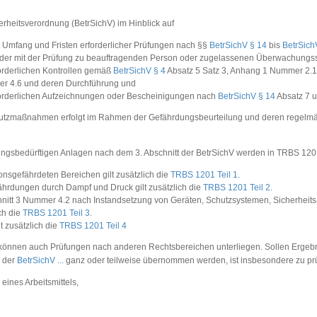
erheitsverordnung (BetrSichV) im Hinblick auf
t, Umfang und Fristen erforderlicher Prüfungen nach §§
BetrSichV § 14
bis
BetrSich
der mit der Prüfung zu beauftragenden Person oder zugelassenen Überwachungsst
forderlichen Kontrollen gemäß
BetrSichV § 4
Absatz 5 Satz 3, Anhang 1 Nummer 2.1
er 4.6 und deren Durchführung und
rforderlichen Aufzeichnungen oder Bescheinigungen nach
BetrSichV § 14
Absatz 7 
chutzmaßnahmen erfolgt im Rahmen der Gefährdungsbeurteilung und deren regelm
sbedürftigen Anlagen nach dem 3. Abschnitt der BetrSichV werden in TRBS 1201 Te
onsgefährdeten Bereichen gilt zusätzlich die
TRBS 1201 Teil 1
.
ährdungen durch Dampf und Druck gilt zusätzlich die
TRBS 1201 Teil 2
.
tt 3 Nummer 4.2 nach Instandsetzung von Geräten, Schutzsystemen, Sicherheits-,
ich die
TRBS 1201 Teil 3
.
t zusätzlich die
TRBS 1201 Teil 4
teln können auch Prüfungen nach anderen Rechtsbereichen unterliegen. Sollen Erg
h der
BetrSichV ...
ganz oder teilweise übernommen werden, ist insbesondere zu pr
 eines Arbeitsmittels,