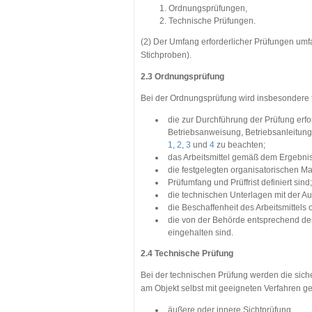
Ordnungsprüfungen,
Technische Prüfungen.
(2) Der Umfang erforderlicher Prüfungen umfa
Stichproben).
2.3 Ordnungsprüfung
Bei der Ordnungsprüfung wird insbesondere fe
die zur Durchführung der Prüfung erf
Betriebsanweisung, Betriebsanleitung
1
,
2
,
3
und
4
zu beachten;
das Arbeitsmittel gemäß dem Ergebnis
die festgelegten organisatorischen 
Prüfumfang und Prüffrist definiert sind;
die technischen Unterlagen mit der A
die Beschaffenheit des Arbeitsmittels
die von der Behörde entsprechend de
eingehalten sind.
2.4 Technische Prüfung
Bei der technischen Prüfung werden die sich
am Objekt selbst mit geeigneten Verfahren ge
äußere oder innere Sichtprüfung,