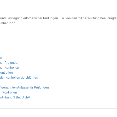
g und Festlegung erforderlicher Prüfungen u. a. von den mit der Prüfung beauftragt
unberührt."
en
cher Prüfungen
her Kontrollen
ontrollen
der Kontrollen durchführen
en
hV genannten Anlässe für Prüfungen
n Kontrollen
ch Anhang 3 BetrSichV