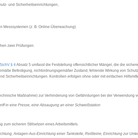
hutz- und Sicherheitseinrichtungen,
ten Messsystemen (z. B. Online-Überwachung).
schen zwei Prüfungen.
SichV § 4
Absatz 5 umfasst die Feststellung offensichtlicher Mängel, die die siche
sgemäße Befestigung, nichtordnungsgemäßer Zustand, fehlende Wirkung von Sch
und Sicherheitseinrichtungen. Kontrollen erfolgen ohne oder mit einfachen Hilfsmitt
 (technische Maßnahme) zur Verhinderung von Gefährdungen bei der Verwendung von
ngriff in eine Presse, eine Absaugung an einer Schweißstation
g zum sicheren Stillsetzen eines Arbeitsmittels.
richtung, Anlagen-Aus-Einrichtung einer Tankstelle, Reißleine, Einrichtung zur Unt