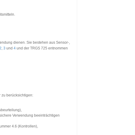
tsmitteln.
rwendung dienen. Sie bestehen aus Sensor-,
2
,
3
und
4
und der TRGS 725 entnommen
 zu berücksichtigen:
beurteilung),
ie sichere Verwendung beeinträchtigen
mmer 4.6 (Kontrollen),