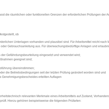
sst die räumlichen oder funktionellen Grenzen der erforderlichen Prüfungen der Ar
stgestellt, ob
orderlichen Unterlagen vorhanden und plausibel sind. Für Arbeitsmittel reicht na
 oder Gebrauchsanleitung aus. Für überwachungsbedürftige Anlagen und erlaubnis
 der Gefährdungsbeurteilung eingesetzt und verwendet wird;
Maßnahmen geeignet sind;
usführung übereinstimmen;
 oder die Betriebsbedingungen seit der letzten Prüfung geändert worden sind und
s Genehmigungsbescheides erteilten Auflagen
erheitstechnisch relevanten Merkmale eines Arbeitsmittels auf Zustand, Vorhanden
prüft. Hierzu gehören beispielsweise die folgenden Prüfarten: