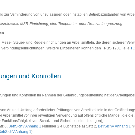
tung zur Verhinderung von unzulässigen oder instabilen Betriebszuständen von Arbei
rheitsrelevante MSR-Einrichtung, eine Temperatur- oder Drehzahlbegrenzung
gen
 Mess-, Steuer- und Regeleinrichtungen an Arbeitsmitteln, die deren sicherer Ve
n Verbindungseinrichtungen. Weitere Einzelheiten können den TRBS 1201 Teile
1
,
ungen und Kontrollen
rüfungen und Kontrollen im Rahmen der Gefährdungsbeurteilung hat der Arbeitgeber
von Art und Umfang erforderlicher Prüfungen von Arbeitsmitteln in der Gefährdungs
er Arbeitsmittel vor ihrer jeweiligen Verwendung auf offensichtliche Mängel, die d
 Funktionsfähigkeit von Schutz- und Sicherheitseinrichtungen),
tz 6,
BetrSichV Anhang 1
Nummer 2.4 Buchstabe a) Satz 2,
BetrSichV Anhang 1
Nu
BetrSichV Anhang 1
),