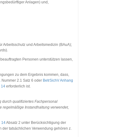
ngsbedürftiger Anlagen) und,
r Arbeitsschutz und Arbeitsmedizin (BAuA);
rds).
 beauftragten Personen unterstützen lassen,
dingungen zu dem Ergebnis kommen, dass,
1
Nummer 2.1 Satz 6 oder
BetrSichV Anhang
 14
erforderlich ist.
 durch qualifiziertes Fachpersonal
hne regelmäßige Instandhaltung verwendet,
§ 14
Absatz 2 unter Berücksichtigung der
n der tatsächlichen Verwendung gehören z.