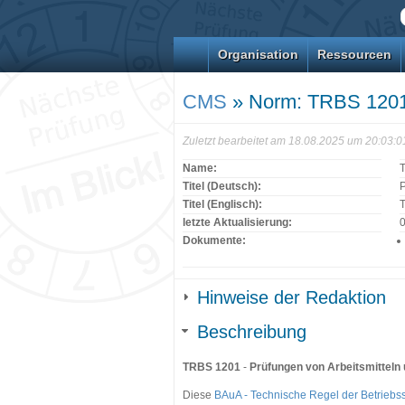
Organisation
Ressourcen
CMS
» Norm: TRBS 120
Zuletzt bearbeitet am 18.08.2025 um 20:03:
Name:
Titel (Deutsch):
P
Titel (Englisch):
T
letzte Aktualisierung:
Dokumente:
Hinweise der Redaktion
Beschreibung
TRBS 1201
-
Prüfungen von Arbeitsmitteln
Diese
BAuA - Technische Regel der Betriebs