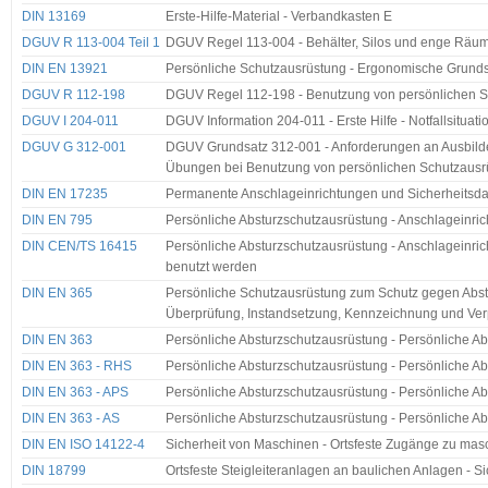
DIN 13169
Erste-Hilfe-Material - Verbandkasten E
DGUV R 113-004 Teil 1
DGUV Regel 113-004 - Behälter, Silos und enge Räume
DIN EN 13921
Persönliche Schutzausrüstung - Ergonomische Grund
DGUV R 112-198
DGUV Regel 112-198 - Benutzung von persönlichen S
DGUV I 204-011
DGUV Information 204-011 - Erste Hilfe - Notfallsitua
DGUV G 312-001
DGUV Grundsatz 312-001 - Anforderungen an Ausbilde
Übungen bei Benutzung von persönlichen Schutzausr
DIN EN 17235
Permanente Anschlageinrichtungen und Sicherheitsd
DIN EN 795
Persönliche Absturzschutzausrüstung - Anschlageinri
DIN CEN/TS 16415
Persönliche Absturzschutzausrüstung - Anschlageinri
benutzt werden
DIN EN 365
Persönliche Schutzausrüstung zum Schutz gegen Abst
Überprüfung, Instandsetzung, Kennzeichnung und Ve
DIN EN 363
Persönliche Absturzschutzausrüstung - Persönliche A
DIN EN 363 - RHS
Persönliche Absturzschutzausrüstung - Persönliche A
DIN EN 363 - APS
Persönliche Absturzschutzausrüstung - Persönliche Ab
DIN EN 363 - AS
Persönliche Absturzschutzausrüstung - Persönliche A
DIN EN ISO 14122-4
Sicherheit von Maschinen - Ortsfeste Zugänge zu maschi
DIN 18799
Ortsfeste Steigleiteranlagen an baulichen Anlagen - 