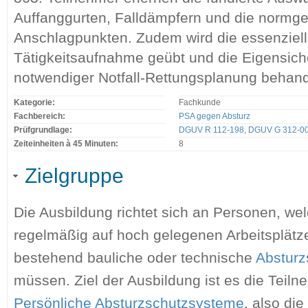
Auffanggurten, Falldämpfern und die normg
Anschlagpunkten. Zudem wird die essenziell
Tätigkeitsaufnahme geübt und die Eigensich
notwendiger Notfall-Rettungsplanung behand
Kategorie:
Fachkunde
Fachbereich:
PSA gegen Absturz
Prüfgrundlage:
DGUV R 112-198
,
DGUV G 312-0
Zeiteinheiten à 45 Minuten:
8
Zielgruppe
Die Ausbildung richtet sich an Personen, wel
regelmäßig auf hoch gelegenen Arbeitsplätz
bestehend bauliche oder technische
Absturz
müssen. Ziel der Ausbildung ist es die Teil
Persönliche Absturzschutzsysteme
, also die