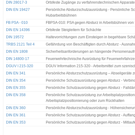
DIN 28017-3
Ortsfeste Zugänge zu verfahrenstechnischen Apparaten -
DIN EN 19427
Persönliche Absturzschutzausrüstung - Persönliche S
Hubarbeitsbühnen
FB PSA - 010
FBPSA-010: PSA gegen Absturz in Arbeitsbühnen von
DIN EN 14396
Ortsfeste Steigleitern für Schächte
DIN 19572
Haltevorrichtungen zum Einsteigen in begehbare Schä
TRBS 2121 Teil 4
Gefährdung von Beschäftigten durch Absturz - Ausnahm
DIN EN 1808
Sicherheitsanforderungen an hängende Personenaufna
DIN 14800-17
Feuerwehrtechnische Ausrüstung für Feuerwehrfahrzeu
DGUV I 215-320
DGUV Information 215-320 - Arbeitsmittel zum szeni
DIN EN 341
Persönliche Absturzschutzausrüstung – Abseilgeräte 
DIN EN 354
Persönliche Schutzausrüstung gegen Absturz - Verbin
DIN EN 355
Persönliche Schutzausrüstung gegen Absturz - Falldä
DIN EN 358
Persönliche Schutzausrüstung zur Arbeitsplatzpositio
Arbeitsplatzpositionierung oder zum Rückhalten
DIN EN 360
Persönliche Absturzschutzausrüstung - Höhensicheru
DIN EN 361
Persönliche Schutzausrüstung gegen Absturz - Auffan
DIN EN 353
Persönliche Schutzausrüstung gegen Absturz - Mitlau