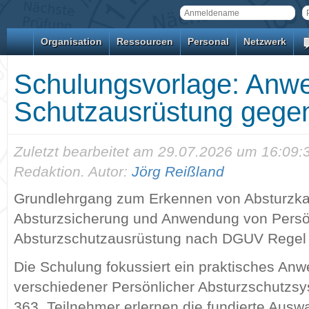
Organisation
Ressourcen
Personal
Netzwerk
Schulungsvorlage: Anwe
Schutzausrüstung gege
Zuletzt bearbeitet am 29.07.2026 um 16:09
Redaktion. Autor:
Jörg Reißland
Grundlehrgang zum Erkennen von Absturzk
Absturzsicherung und Anwendung von Persö
Absturzschutzausrüstung nach DGUV Regel 
Die Schulung fokussiert ein praktisches An
verschiedener Persönlicher Absturzschutzs
363. Teilnehmer erlernen die fundierte Aus