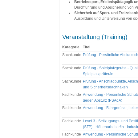
Betriebssport, Erlebnispädagogik u
Durchführung und Absicherung von Ver
Sicherheit auf Sport- und Freizeitanl
Ausbildung und Unterweisung von oper
Veranstaltung (Training)
Kategorie
Titel
Sachkunde
Prüfung - Persönliche Absturzsc
Sachkunde
Prüfung - Spielplatzgeräte - Quali
Spielplatzprüfer/in
Sachkunde
Prüfung - Anschlagpunkte, Ansch
und Sicherheitsdachhaken
Fachkunde
Anwendung - Persönliche Schut
gegen Absturz (PSAgA)
Fachkunde
Anwendung - Fahrgerüste, Leitern
Fachkunde
Level 3 - Seilzugangs- und Posit
(SZP) - Höhenarbeiter/in - Industr
Fachkunde
Anwendung - Persönliche Schut