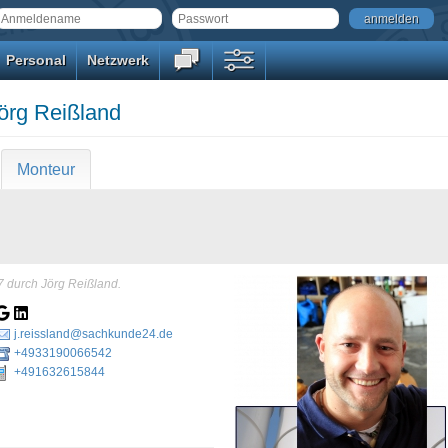
anmelden
Personal
Netzwerk
örg Reißland
Monteur
7 durch Jörg Reißland.
j.reissland@sachkunde24.de
+4933190066542
+491632615844