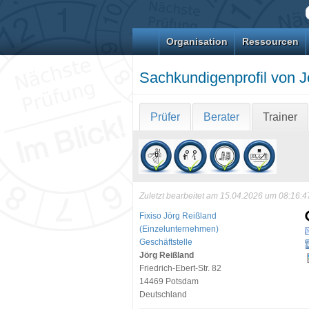
Organisation
Ressourcen
Sachkundigenprofil von J
Prüfer
Berater
Trainer
Zuletzt bearbeitet am 15.04.2026 um 08:16:4
Fixiso Jörg Reißland
(Einzelunternehmen)
Geschäftstelle
Jörg Reißland
Friedrich-Ebert-Str. 82
14469 Potsdam
Deutschland