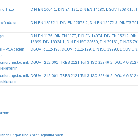
nd Tritte
DIN EN 1004-1
,
DIN EN 131
,
DIN EN 14183
,
DGUV I 208-016
,
T
derwände und
DIN EN 12572-1
,
DIN EN 12572-2
,
DIN EN 12572-3
,
DIN/TS 79
agen
DIN EN 1176
,
DIN EN 1177
,
DIN EN 14974
,
DIN EN 15312
,
DIN
16899
,
DIN 18034-1
,
DIN EN ISO 23659
,
DIN 79161
,
DIN/TS 79
er - PSA gegen
DGUV R 112-198
,
DGUV R 112-199
,
DIN ISO 29993
,
DGUV G 3
)
ionierungstechnik
DGUV I 212-001
,
TRBS 2121 Teil 3
,
ISO 22846-2
,
DGUV G 312-
iekletter/in
ionierungstechnik
DGUV I 212-001
,
TRBS 2121 Teil 3
,
ISO 22846-2
,
DGUV G 312-
iekletter/in
steme
inrichtungen und Anschlagmittel nach