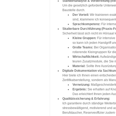
Standortanalyse & Vorbereitung (Re
Um die gesetzlich geforderte Unterwei
Baustelle durch.
Der Vorteil:
Wir trainieren exak
sind, klammere ich konsequent 
Sprachkompetenz:
Für interna
Skalierbare Durchführung (Praxis-F
Sicherheit lässt sich nicht im Hörsaa
Kleine Gruppen:
Für intensive
so kann ich jeden Handgriff und
Große Teams:
Bei Organisation
rotierende Kleingruppen für die
Wirtschaftlichkeit:
Aufwändige 
teuren Zusatzmodule, die Sie n
Material:
Sollte Ihre Ausrüstun
Digitale Dokumentation via Sachkun
Hier biete ich Ihnen einen entscheide
Zertifikatserstellung, sondern als Man
Vernetzung:
Maßgeschneiderte
Ergebnis:
Sie erhalten auf Kn
Das erleichtert Ihnen jeden A
Qualitätssicherung & Erfahrung:
Ich garantiere durch ständige Weiter
stressbewältigend, motivierend und a
Berufstaucher, Reserveoffizier zudem 