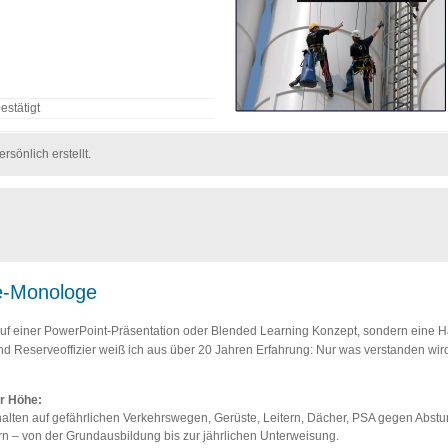
estätigt
sönlich erstellt.
ie-Monologe
auf einer PowerPoint-Präsentation oder Blended Learning Konzept, sondern eine Ha
d Reserveoffizier weiß ich aus über 20 Jahren Erfahrung: Nur was verstanden wird, 
er Höhe:
lten auf gefährlichen Verkehrswegen, Gerüste, Leitern, Dächer, PSA gegen Absturz
rn – von der Grundausbildung bis zur jährlichen Unterweisung.