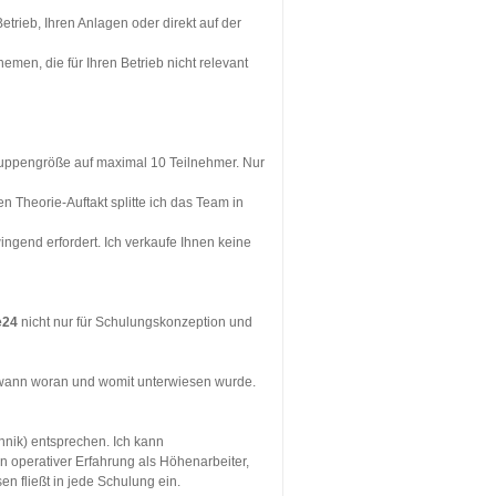
trieb, Ihren Anlagen oder direkt auf der
hemen, die für Ihren Betrieb nicht relevant
ruppengröße auf maximal 10 Teilnehmer. Nur
n Theorie-Auftakt splitte ich das Team in
gend erfordert. Ich verkaufe Ihnen keine
e24
nicht nur für Schulungskonzeption und
 wann woran und womit unterwiesen wurde.
hnik) entsprechen. Ich kann
 operativer Erfahrung als Höhenarbeiter,
n fließt in jede Schulung ein.