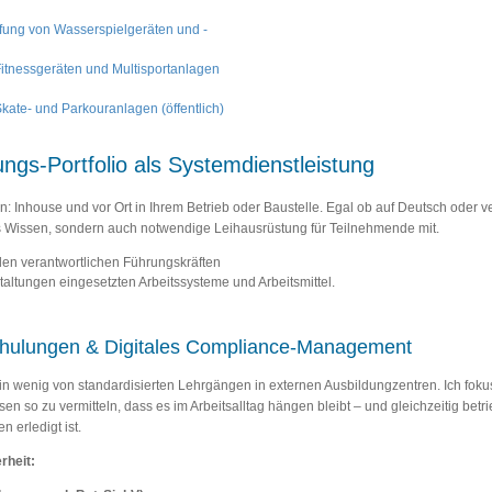
üfung von Wasserspielgeräten und -
itnessgeräten und Multisportanlagen
kate- und Parkouranlagen (öffentlich)
ngs-Portfolio als Systemdienstleistung
iten: Inhouse und vor Ort in Ihrem Betrieb oder Baustelle. Egal ob auf Deutsch oder 
das Wissen, sondern auch notwendige Leihausrüstung für Teilnehmende mit.
den verantwortlichen Führungskräften
taltungen eingesetzten Arbeitssysteme und Arbeitsmittel.
hulungen & Digitales Compliance-Management
in wenig von standardisierten Lehrgängen in externen Ausbildungzentren. Ich fok
Wissen so zu vermitteln, dass es im Arbeitsalltag hängen bleibt – und gleichzeitig b
 erledigt ist.
rheit: