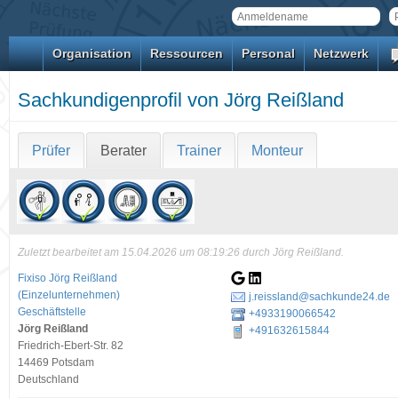
Organisation
Ressourcen
Personal
Netzwerk
Sachkundigenprofil von Jörg Reißland
Prüfer
Berater
Trainer
Monteur
Zuletzt bearbeitet am 15.04.2026 um 08:19:26 durch Jörg Reißland.
Fixiso Jörg Reißland
(Einzelunternehmen)
j.reissland@sachkunde24.de
Geschäftstelle
+4933190066542
Jörg Reißland
+491632615844
Friedrich-Ebert-Str. 82
14469 Potsdam
Deutschland