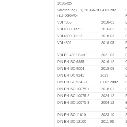
2016/425
Verordnung (EU) 2016/679
04.03.2021
S
(EU-DSGVO)
R
VDI 4055
:2018-01
VDI 4800 Blatt 1
:2016-02
R
VDI 4800 Blatt 2
:2018-03
R
VDI 4801
:2018-05
R
n
VDI-EE 4802 Blatt 1
:2021-03
DIN EN ISO 6385
:2016-12
G
DIN EN ISO 9004
:2018-08
Q
DIN EN ISO 9241
2023
E
DIN EN ISO 9241-1
01.02.2002
E
DIN EN ISO 10075-1
:2018-01
E
DIN EN ISO 10075-2
:2024-12
E
DIN EN ISO 10075-3
:2004-12
E
M
DIN EN ISO 11610
:2023-10
S
DIN EN ISO 12100
:2011-08
S