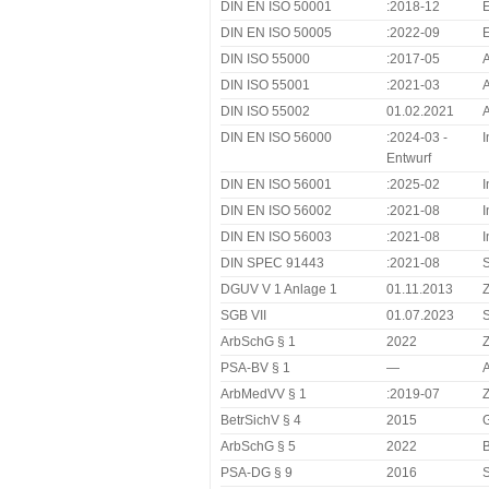
DIN EN ISO 50001
:2018-12
DIN EN ISO 50005
:2022-09
DIN ISO 55000
:2017-05
A
DIN ISO 55001
:2021-03
DIN ISO 55002
01.02.2021
A
DIN EN ISO 56000
:2024-03 -
I
Entwurf
DIN EN ISO 56001
:2025-02
DIN EN ISO 56002
:2021-08
DIN EN ISO 56003
:2021-08
I
DIN SPEC 91443
:2021-08
S
DGUV V 1 Anlage 1
01.11.2013
Z
SGB VII
01.07.2023
S
ArbSchG § 1
2022
PSA-BV § 1
—
ArbMedVV § 1
:2019-07
BetrSichV § 4
2015
G
ArbSchG § 5
2022
B
PSA-DG § 9
2016
S