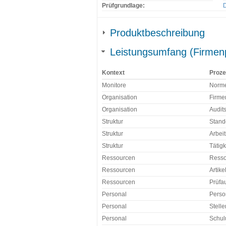
Prüfgrundlage:
Produktbeschreibung
Leistungsumfang (Firmenp
Kontext
Proz
Monitore
Norme
Organisation
Firmen
Organisation
Audit
Struktur
Stand
Struktur
Arbei
Struktur
Tätigk
Ressourcen
Resso
Ressourcen
Artike
Ressourcen
Prüfa
Personal
Perso
Personal
Stell
Personal
Schul