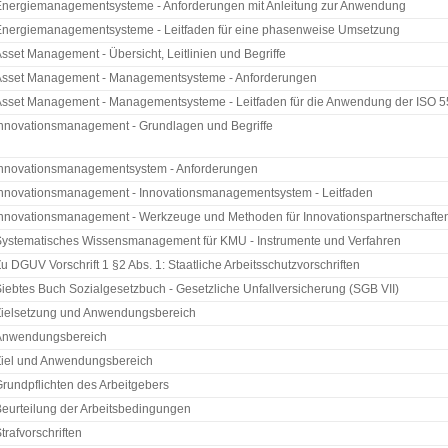
Energiemanagementsysteme - Anforderungen mit Anleitung zur Anwendung
Energiemanagementsysteme - Leitfaden für eine phasenweise Umsetzung
sset Management - Übersicht, Leitlinien und Begriffe
Asset Management - Managementsysteme - Anforderungen
sset Management - Managementsysteme - Leitfaden für die Anwendung der ISO 
nnovationsmanagement - Grundlagen und Begriffe
Innovationsmanagementsystem - Anforderungen
Innovationsmanagement - Innovationsmanagementsystem - Leitfaden
nnovationsmanagement - Werkzeuge und Methoden für Innovationspartnerschaften 
ystematisches Wissensmanagement für KMU - Instrumente und Verfahren
u DGUV Vorschrift 1 §2 Abs. 1: Staatliche Arbeitsschutzvorschriften
iebtes Buch Sozialgesetzbuch - Gesetzliche Unfallversicherung (SGB VII)
Zielsetzung und Anwendungsbereich
Anwendungsbereich
Ziel und Anwendungsbereich
rundpflichten des Arbeitgebers
eurteilung der Arbeitsbedingungen
trafvorschriften