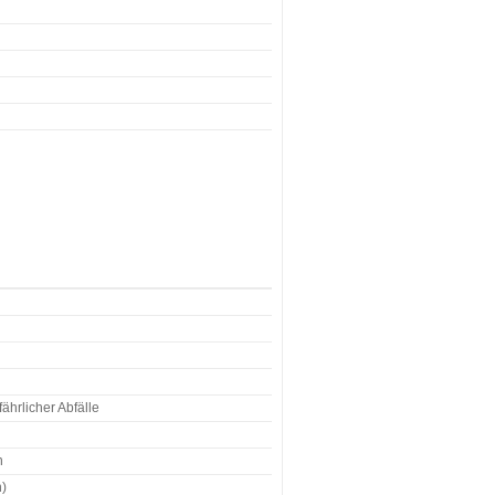
hrlicher Abfälle
n
n)