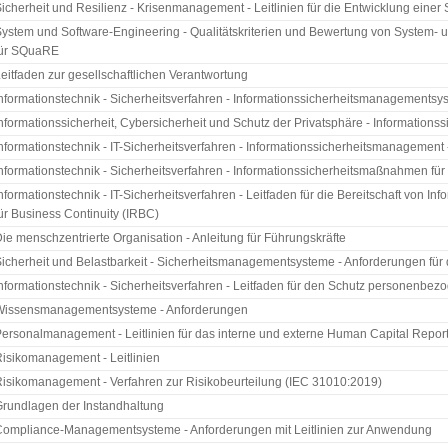
icherheit und Resilienz - Krisenmanagement - Leitlinien für die Entwicklung einer 
ystem und Software-Engineering - Qualitätskriterien und Bewertung von System- 
für SQuaRE
eitfaden zur gesellschaftlichen Verantwortung
nformationstechnik - Sicherheitsverfahren - Informationssicherheitsmanagementsy
nformationssicherheit, Cybersicherheit und Schutz der Privatsphäre - Informatio
nformationstechnik - IT-Sicherheitsverfahren - Informationssicherheitsmanagement - 
nformationstechnik - Sicherheitsverfahren - Informationssicherheitsmaßnahmen fü
nformationstechnik - IT-Sicherheitsverfahren - Leitfaden für die Bereitschaft von 
ür Business Continuity (IRBC)
ie menschzentrierte Organisation - Anleitung für Führungskräfte
icherheit und Belastbarkeit - Sicherheitsmanagementsysteme - Anforderungen für d
nformationstechnik - Sicherheitsverfahren - Leitfaden für den Schutz personenbez
Wissensmanagementsysteme - Anforderungen
ersonalmanagement - Leitlinien für das interne und externe Human Capital Repor
isikomanagement - Leitlinien
isikomanagement - Verfahren zur Risikobeurteilung (IEC 31010:2019)
rundlagen der Instandhaltung
ompliance-Managementsysteme - Anforderungen mit Leitlinien zur Anwendung