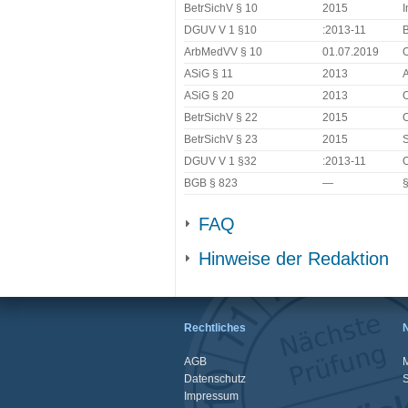
BetrSichV § 10
2015
I
DGUV V 1 §10
:2013-11
B
ArbMedVV § 10
01.07.2019
O
ASiG § 11
2013
A
ASiG § 20
2013
O
BetrSichV § 22
2015
O
BetrSichV § 23
2015
S
DGUV V 1 §32
:2013-11
O
BGB § 823
—
§
FAQ
Hinweise der Redaktion
Rechtliches
AGB
M
Datenschutz
Impressum