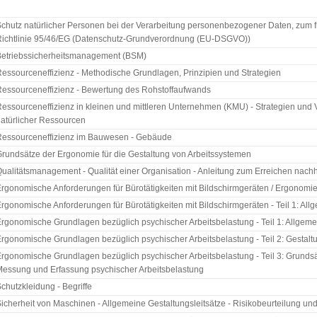
chutz natürlicher Personen bei der Verarbeitung personenbezogener Daten, zum 
ichtlinie 95/46/EG (Datenschutz-Grundverordnung (EU-DSGVO))
Betriebssicherheitsmanagement (BSM)
essourceneffizienz - Methodische Grundlagen, Prinzipien und Strategien
essourceneffizienz - Bewertung des Rohstoffaufwands
essourceneffizienz in kleinen und mittleren Unternehmen (KMU) - Strategien und
atürlicher Ressourcen
Ressourceneffizienz im Bauwesen - Gebäude
rundsätze der Ergonomie für die Gestaltung von Arbeitssystemen
ualitätsmanagement - Qualität einer Organisation - Anleitung zum Erreichen nachh
rgonomische Anforderungen für Bürotätigkeiten mit Bildschirmgeräten / Ergonomi
rgonomische Anforderungen für Bürotätigkeiten mit Bildschirmgeräten - Teil 1: Al
rgonomische Grundlagen bezüglich psychischer Arbeitsbelastung - Teil 1: Allgem
rgonomische Grundlagen bezüglich psychischer Arbeitsbelastung - Teil 2: Gestal
rgonomische Grundlagen bezüglich psychischer Arbeitsbelastung - Teil 3: Grunds
essung und Erfassung psychischer Arbeitsbelastung
chutzkleidung - Begriffe
icherheit von Maschinen - Allgemeine Gestaltungsleitsätze - Risikobeurteilung u