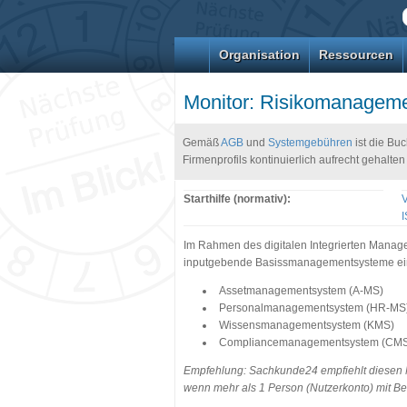
Organisation
Ressourcen
Monitor: Risikomanagem
Gemäß
AGB
und
Systemgebühren
ist die Buc
Firmenprofils kontinuierlich aufrecht gehalten
Starthilfe (normativ):
Im Rahmen des digitalen Integrierten Manag
inputgebende Basissmanagementsysteme eins
Assetmanagementsystem (A-MS)
Personalmanagementsystem (HR-MS
Wissensmanagementsystem (KMS)
Compliancemanagementsystem (CM
Empfehlung: Sachkunde24 empfiehlt diesen Mon
wenn mehr als 1 Person (Nutzerkonto) mit Be