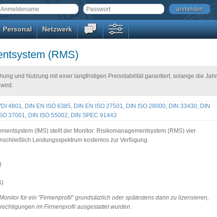
anmelden
Personal
Netzwerk
entsystem (RMS)
hung und Nutzung mit einer langfristigen Preisstabilität garantiert, solange die Ja
 wird.
VDI 4801
,
DIN EN ISO 6385
,
DIN EN ISO 27501
,
DIN ISO 28000
,
DIN 33430
,
DIN
ISO 37001
,
DIN ISO 55002
,
DIN SPEC 91443
ementsystem (IMS) stellt der Monitor: Risikomanagementsystem (RMS) vier
chließlich Leistungsspektrum kostenlos zur Verfügung.
)
S)
itor für ein "Firmenprofil" grundsätzlich oder spätestens dann zu lizensieren,
rechtigungen im Firmenprofil ausgestattet wurden.