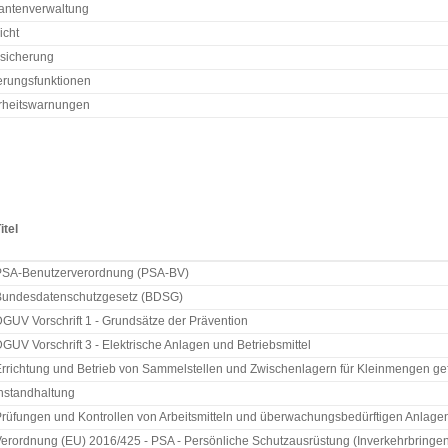
rantenverwaltung
icht
sicherung
erungsfunktionen
rheitswarnungen
itel
PSA-Benutzerverordnung (PSA-BV)
Bundesdatenschutzgesetz (BDSG)
GUV Vorschrift 1 - Grundsätze der Prävention
GUV Vorschrift 3 - Elektrische Anlagen und Betriebsmittel
rrichtung und Betrieb von Sammelstellen und Zwischenlagern für Kleinmengen gefä
nstandhaltung
rüfungen und Kontrollen von Arbeitsmitteln und überwachungsbedürftigen Anlage
erordnung (EU) 2016/425 - PSA - Persönliche Schutzausrüstung (Inverkehrbringe