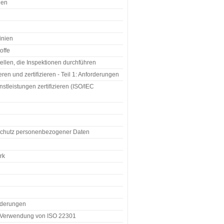
ien
inien
offe
llen, die Inspektionen durchführen
n und zertifizieren - Teil 1: Anforderungen
tleistungen zertifizieren (ISO/IEC
Schutz personenbezogener Daten
rk
rderungen
ur Verwendung von ISO 22301