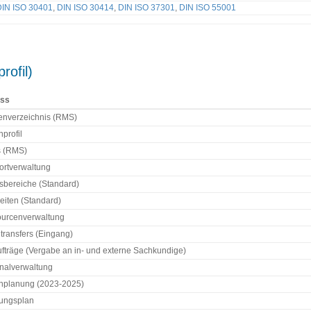
DIN ISO 30401
,
DIN ISO 30414
,
DIN ISO 37301
,
DIN ISO 55001
rofil)
ess
nverzeichnis (RMS)
profil
s (RMS)
ortverwaltung
tsbereiche (Standard)
eiten (Standard)
urcenverwaltung
ltransfers (Eingang)
ufträge (Vergabe an in- und externe Sachkundige)
nalverwaltung
enplanung (2023-2025)
ungsplan