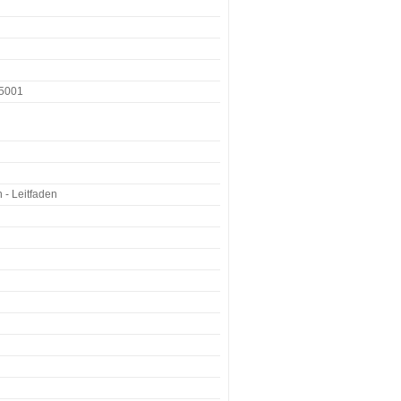
55001
- Leitfaden