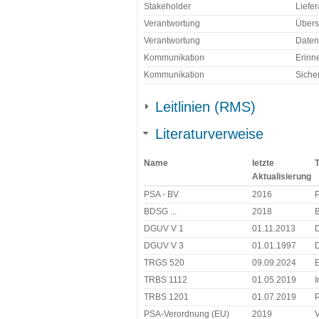
Stakeholder
Liefe
Verantwortung
Übers
Verantwortung
Daten
Kommunikation
Erinn
Kommunikation
Siche
Leitlinien (RMS)
Literaturverweise
Name
letzte
T
Aktualisierung
PSA - BV
2016
BDSG ...
2018
DGUV V 1
01.11.2013
D
DGUV V 3
01.01.1997
D
TRGS 520
09.09.2024
E
TRBS 1112
01.05.2019
I
TRBS 1201
01.07.2019
P
PSA-Verordnung (EU)
2019
V