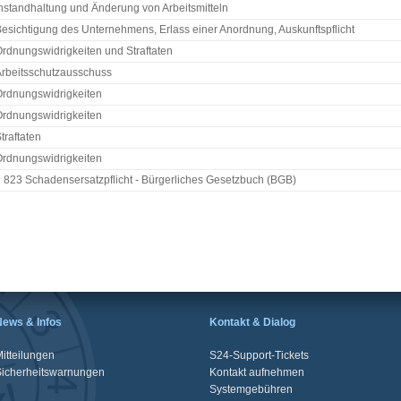
nstandhaltung und Änderung von Arbeitsmitteln
esichtigung des Unternehmens, Erlass einer Anordnung, Auskunftspflicht
rdnungswidrigkeiten und Straftaten
rbeitsschutzausschuss
rdnungswidrigkeiten
rdnungswidrigkeiten
traftaten
rdnungswidrigkeiten
 823 Schadensersatzpflicht - Bürgerliches Gesetzbuch (BGB)
News & Infos
Kontakt & Dialog
itteilungen
S24-Support-Tickets
Sicherheitswarnungen
Kontakt aufnehmen
Systemgebühren