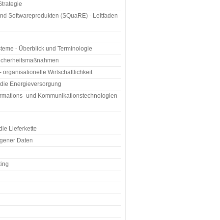
Strategie
und Softwareprodukten (SQuaRE) - Leitfaden
steme - Überblick und Terminologie
nssicherheitsmaßnahmen
organisationelle Wirtschaftlichkeit
r die Energieversorgung
Informations- und Kommunikationstechnologien
ie Lieferkette
ogener Daten
ting