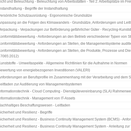
icht und Beleuchtung - Beleuchtung von Arbeitsstätten - Teil 2: Arbeitsplätze im Fre
nstandhaltung - Begriffe der Instandhaltung
ersönliche Schutzausrüstung - Ergonomische Grundsätze
npassung an die Folgen des Klimawandels - Grundsätze, Anforderungen und Leitl
erpackung - Verpackungen zur Beförderung gefährlicher Güter - Recycling-Kunstst
onformitätsbewertung - Anforderungen an den Betrieb verschiedener Typen von Ste
onformitätsbewertung - Anforderungen an Stellen, die Managementsysteme auditiere
onformitätsbewertung - Anforderungen an Stellen, die Produkte, Prozesse und Diens
17065:2012)
unststoffe - Umweltaspekte - Allgemeine Richtlinien für die Aufnahme in Normen
ewertung von energiebezogenen Investitionen (VALERI)
nforderungen an Berufsprofile im Zusammenhang mit der Verarbeitung und dem 
eitfaden zur Auditierung von Managementsystemen
nformationstechnik - Cloud Computing - Dienstgütevereinbarung (SLA) Rahmenwe
nformationstechnik - Management von IT-Assets
achhaltiges Beschaffungswesen - Leitfaden
icherheit und Resilienz - Begriffe
icherheit und Resilienz - Business Continuity Management System (BCMS) - Anfo
icherheit und Resilienz - Business Continuity Management System - Anleitung z