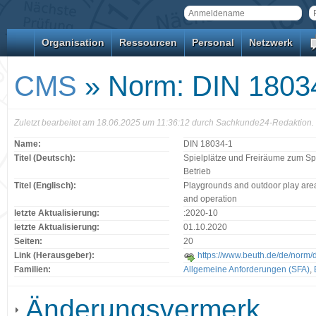
Organisation
Ressourcen
Personal
Netzwerk
CMS
» Norm: DIN 1803
Zuletzt bearbeitet am 18.06.2025 um 11:36:12 durch Sachkunde24-Redaktion.
Name:
DIN 18034-1
Titel (Deutsch):
Spielplätze und Freiräume zum Spi
Betrieb
Titel (Englisch):
Playgrounds and outdoor play area
and operation
letzte Aktualisierung:
:2020-10
letzte Aktualisierung:
01.10.2020
Seiten:
20
Link (Herausgeber):
https://www.beuth.de/de/norm
Familien:
Allgemeine Anforderungen (SFA)
,
Änderungsvermerk