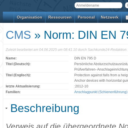
Organisation
Ressourcen
Personal
Netzwerk
CMS
» Norm: DIN EN 7
Zuletzt bearbeitet am 04.06.2025 um 08:41:10 durch Sachkunde24-Redaktion.
Name:
DIN EN 795 D
Titel (Deutsch):
Persönliche Absturzschutzausrüst
Prüfverfahren- Anschlageinrichtun
Titel (Englisch):
Protection against falls from a hei
Anchor devices with horizontal guid
letzte Aktualisierung:
:2012-10
Familien:
Anschlagpunkt (Schienenführung)
Beschreibung
Verweis auf die übergeordnete 