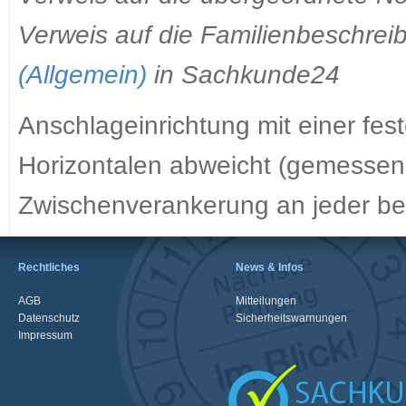
Verweis auf die Familienbeschre
(Allgemein)
in Sachkunde24
Anschlageinrichtung mit einer fe
Horizontalen abweicht (gemessen
Zwischenverankerung an jeder beli
Rechtliches
News & Infos
AGB
Mitteilungen
Datenschutz
Sicherheitswarnungen
Impressum