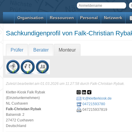
Organisation
Ressourcen
Personal
Netzwerk
Sachkundigenprofil von Falk-Christian Ryba
Prüfer
Berater
Monteur
Zuletzt bearbeitet am 01.03.2026 um 11:27:58 durch Falk-Christian Rybak.
Kletter-Kiosk Falk Rybak
(Einzelunternehmen)
fc@kletterkiosk.de
NL Cuxhaven
04721593780
Falk-Christian Rybak
047215937819
Balsenstr. 2
27472 Cuxhaven
Deutschland