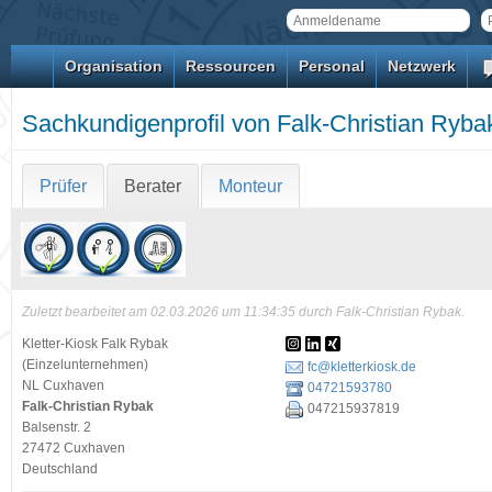
Organisation
Ressourcen
Personal
Netzwerk
Sachkundigenprofil von Falk-Christian Ryba
Prüfer
Berater
Monteur
Zuletzt bearbeitet am 02.03.2026 um 11:34:35 durch Falk-Christian Rybak.
Kletter-Kiosk Falk Rybak
(Einzelunternehmen)
fc@kletterkiosk.de
NL Cuxhaven
04721593780
Falk-Christian Rybak
047215937819
Balsenstr. 2
27472 Cuxhaven
Deutschland