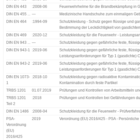
DIN EN 443
:2008-06
Feuerwehrhelme für die Brandbekämpfung in 
DIN EN 455 ...
—
Medizinische Handschuhe zum einmaligen Ge
DIN EN 464
:1994-09
Schutzkleidung - Schutz gegen flüssige und gasf
Bestimmung der Leckdichtigkeit von gasdichte
DIN EN 469
:2020-12
Schutzkleidung für die Feuerwehr - Leistungsa
DIN EN 943 ...
—
Schutzkleidung gegen gefährliche feste, flüssig
DIN EN 943-1
:2019-06
Schutzkleidung gegen gefährliche feste, flüssig
Leistungsanforderungen für Typ 1 (gasdichte) 
DIN EN 943-2
:2019-06
Schutzkleidung gegen gefährliche feste, flüssig
Leistungsanforderungen für Typ 1 (gasdichte) C
DIN EN 1073-
:2018-10
Schutzkleidung gegen radioaktive Kontamination
1
Kontamination durch feste Partikel
TRBS 1201
01.07.2019
Prüfungen und Kontrollen von Arbeitsmitteln 
TRBS 1201
:2018
Prüfungen und Kontrollen bei Gefährdungen d
Teil 2
DIN EN 1486
:2008-04
Schutzkleidung für die Feuerwehr - Prüfverfahr
PSA-
2019
Verordnung (EU) 2016/425 - PSA - Persönliche
Verordnung
(EU)
2016/425