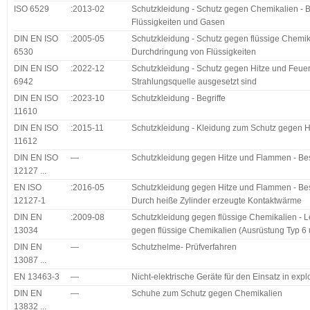
ISO 6529
:2013-02
Schutzkleidung - Schutz gegen Chemikalien - 
Flüssigkeiten und Gasen
DIN EN ISO
:2005-05
Schutzkleidung - Schutz gegen flüssige Chemik
6530
Durchdringung von Flüssigkeiten
DIN EN ISO
:2022-12
Schutzkleidung - Schutz gegen Hitze und Feuer 
6942
Strahlungsquelle ausgesetzt sind
DIN EN ISO
:2023-10
Schutzkleidung - Begriffe
11610
DIN EN ISO
:2015-11
Schutzkleidung - Kleidung zum Schutz gegen 
11612
DIN EN ISO
—
Schutzkleidung gegen Hitze und Flammen - Be
12127 ...
EN ISO
:2016-05
Schutzkleidung gegen Hitze und Flammen - Bes
12127-1
Durch heiße Zylinder erzeugte Kontaktwärme
DIN EN
:2009-08
Schutzkleidung gegen flüssige Chemikalien - 
13034
gegen flüssige Chemikalien (Ausrüstung Typ 6 
DIN EN
—
Schutzhelme- Prüfverfahren
13087 ...
EN 13463-3
—
Nicht-elektrische Geräte für den Einsatz in exp
DIN EN
—
Schuhe zum Schutz gegen Chemikalien
13832 ...