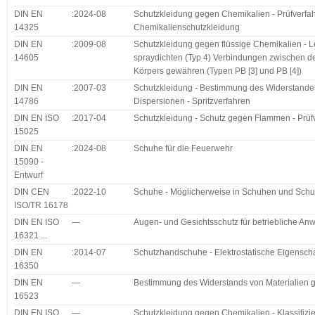
DIN EN
:2024-08
Schutzkleidung gegen Chemikalien - Prüfverfah
14325
Chemikalienschutzkleidung
DIN EN
:2009-08
Schutzkleidung gegen flüssige Chemikalien - L
14605
spraydichten (Typ 4) Verbindungen zwischen den
Körpers gewähren (Typen PB [3] und PB [4])
DIN EN
:2007-03
Schutzkleidung - Bestimmung des Widerstandes
14786
Dispersionen - Spritzverfahren
DIN EN ISO
:2017-04
Schutzkleidung - Schutz gegen Flammen - Prüf
15025
DIN EN
:2024-08
Schuhe für die Feuerwehr
15090 -
Entwurf
DIN CEN
:2022-10
Schuhe - Möglicherweise in Schuhen und Schuhb
ISO/TR 16178
DIN EN ISO
—
Augen- und Gesichtsschutz für betriebliche A
16321 ...
DIN EN
:2014-07
Schutzhandschuhe - Elektrostatische Eigensch
16350
DIN EN
—
Bestimmung des Widerstands von Materialien 
16523
DIN EN ISO
—
Schutzkleidung gegen Chemikalien - Klassifizi