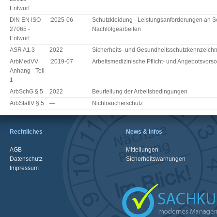
Entwurf
DIN EN ISO
:2025-06
Schutzkleidung - Leistungsanforderungen an Sc
27065 -
Nachfolgearbeiten
Entwurf
ASR A1.3
2022
Sicherheits- und Gesundheitsschutzkennzeich
ArbMedVV
:2019-07
Arbeitsmedizinische Pflicht- und Angebotsvorsorg
Anhang - Teil
1
ArbSchG § 5
2022
Beurteilung der Arbeitsbedingungen
ArbStättV § 5
—
Nichtraucherschutz
Rechtliches
News & Infos
AGB
Mitteilungen
Datenschutz
Sicherheitswarnungen
Impressum