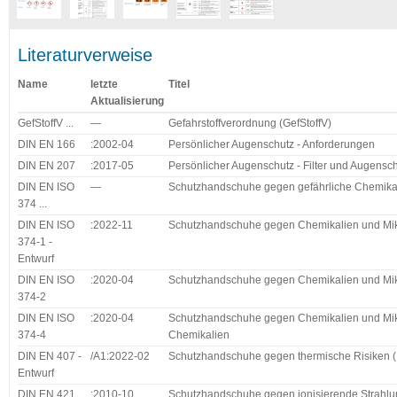
Literaturverweise
Name
letzte
Titel
Aktualisierung
GefStoffV ...
—
Gefahrstoffverordnung (GefStoffV)
DIN EN 166
:2002-04
Persönlicher Augenschutz - Anforderungen
DIN EN 207
:2017-05
Persönlicher Augenschutz - Filter und Augensc
DIN EN ISO
—
Schutzhandschuhe gegen gefährliche Chemika
374 ...
DIN EN ISO
:2022-11
Schutzhandschuhe gegen Chemikalien und Mikr
374-1 -
Entwurf
DIN EN ISO
:2020-04
Schutzhandschuhe gegen Chemikalien und Mikr
374-2
DIN EN ISO
:2020-04
Schutzhandschuhe gegen Chemikalien und Mikr
374-4
Chemikalien
DIN EN 407 -
/A1:2022-02
Schutzhandschuhe gegen thermische Risiken (
Entwurf
DIN EN 421
:2010-10
Schutzhandschuhe gegen ionisierende Strahlun