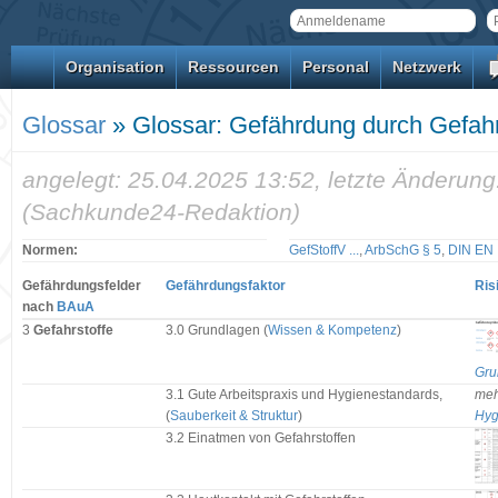
Organisation
Ressourcen
Personal
Netzwerk
Glossar
» Glossar: Gefährdung durch Gefahr
angelegt: 25.04.2025 13:52, letzte Änderung
(Sachkunde24-Redaktion)
Normen:
GefStoffV ...
,
ArbSchG § 5
,
DIN EN 
Gefährdungsfelder
Gefährdungsfaktor
Ris
nach
BAuA
3
Gefahrstoffe
3.0 Grundlagen (
Wissen & Kompetenz
)
Gru
3.1 Gute Arbeitspraxis und Hygienestandards,
meh
(
Sauberkeit & Struktur
)
Hyg
3.2 Einatmen von Gefahrstoffen