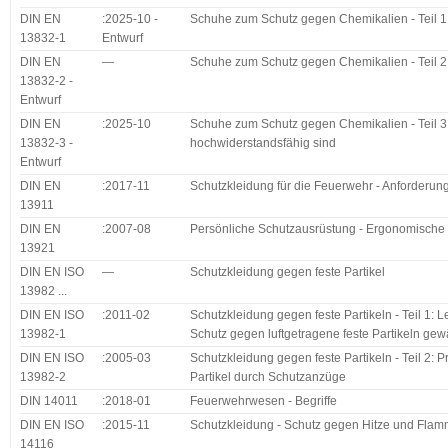
DIN EN
:2025-10 -
Schuhe zum Schutz gegen Chemikalien - Teil 1:
13832-1
Entwurf
DIN EN
—
Schuhe zum Schutz gegen Chemikalien - Teil 2:
13832-2 -
Entwurf
DIN EN
:2025-10
Schuhe zum Schutz gegen Chemikalien - Teil 
13832-3 -
hochwiderstandsfähig sind
Entwurf
DIN EN
:2017-11
Schutzkleidung für die Feuerwehr - Anforderun
13911
DIN EN
:2007-08
Persönliche Schutzausrüstung - Ergonomische
13921
DIN EN ISO
—
Schutzkleidung gegen feste Partikel
13982 ...
DIN EN ISO
:2011-02
Schutzkleidung gegen feste Partikeln - Teil 1
13982-1
Schutz gegen luftgetragene feste Partikeln gew
DIN EN ISO
:2005-03
Schutzkleidung gegen feste Partikeln - Teil 2:
13982-2
Partikel durch Schutzanzüge
DIN 14011
:2018-01
Feuerwehrwesen - Begriffe
DIN EN ISO
:2015-11
Schutzkleidung - Schutz gegen Hitze und Flam
14116