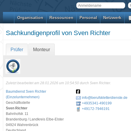
Organisation
Ressourcen
Personal
Netzwerk
Sachkundigenprofil von Sven Richter
Prüfer
Monteur
Zuletzt bearbeitet am 28.01.2026 um 10:54:50 durch Sven Richter.
Baumdienst Sven Richter
(Einzelunternehmen)
info@berufskletterdienste.de
Geschäftsstelle
+4935341-490199
Sven Richter
+49172-7946191
Bahnhofstr. 11
Brandenburg / Landkreis Elbe-Elster
04924 Wahrenbrück
Deutschland