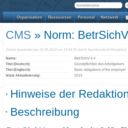
Organisation
Ressourcen
Personal
Netzwerk
CMS
» Norm: BetrSichV
Zuletzt bearbeitet am 18.09.2024 um 14:04:50 durch Sachkunde24-Redaktion.
Name:
BetrSichV § 4
Titel (Deutsch):
Grundpflichten des Arbeitgebers
Titel (Englisch):
Basic obligations of the employer
letzte Aktualisierung:
2015
Hinweise der Redaktio
Beschreibung