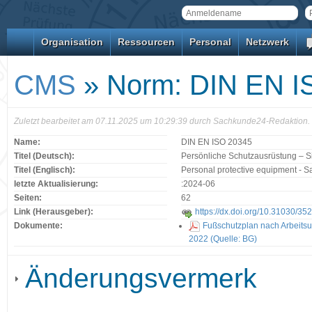
Organisation
Ressourcen
Personal
Netzwerk
CMS
» Norm: DIN EN I
Zuletzt bearbeitet am 07.11.2025 um 10:29:39 durch Sachkunde24-Redaktion.
Name:
DIN EN ISO 20345
Titel (Deutsch):
Persönliche Schutzausrüstung – S
Titel (Englisch):
Personal protective equipment - S
letzte Aktualisierung:
:2024-06
Seiten:
62
Link (Herausgeber):
https://dx.doi.org/10.31030/35
Dokumente:
Fußschutzplan nach Arbeits
2022 (Quelle: BG)
Änderungsvermerk