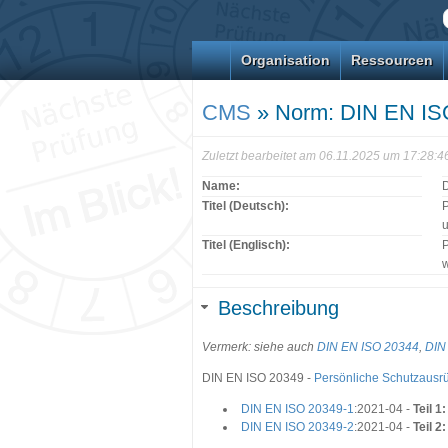
Organisation
Ressourcen
CMS
» Norm: DIN EN IS
Zuletzt bearbeitet am 06.11.2025 um 17:28:
Name:
Titel (Deutsch):
P
Titel (Englisch):
P
Beschreibung
Vermerk: siehe auch
DIN EN ISO 20344
,
DIN
DIN EN ISO 20349 -
Persönliche Schutzausr
DIN EN ISO 20349-1
:2021-04 -
Teil 
DIN EN ISO 20349-2
:2021-04 -
Teil 