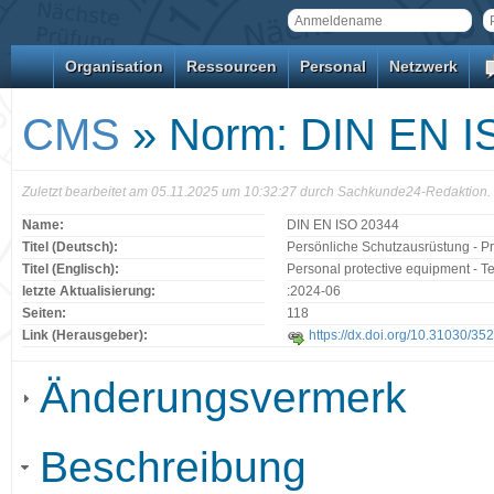
Organisation
Ressourcen
Personal
Netzwerk
CMS
» Norm: DIN EN I
Zuletzt bearbeitet am 05.11.2025 um 10:32:27 durch Sachkunde24-Redaktion.
Name:
DIN EN ISO 20344
Titel (Deutsch):
Persönliche Schutzausrüstung - Pr
Titel (Englisch):
Personal protective equipment - Te
letzte Aktualisierung:
:2024-06
Seiten:
118
Link (Herausgeber):
https://dx.doi.org/10.31030/35
Änderungsvermerk
Beschreibung