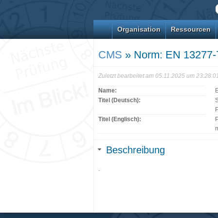
Organisation
Ressourcen
CMS
» Norm: EN 13277-
Zuletzt bearbeitet am 05.11.2025 um 23:28:
Name:
Titel (Deutsch):
S
P
Titel (Englisch):
P
m
Beschreibung
.