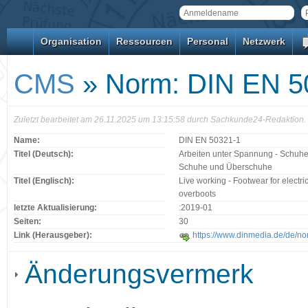
Organisation
Ressourcen
Personal
Netzwerk
CMS
» Norm: DIN EN 5
Zuletzt bearbeitet am 26.11.2025 um 13:15:58 durch Sachkunde24-Redaktion.
Name:
DIN EN 50321-1
Titel (Deutsch):
Arbeiten unter Spannung - Schuhe f
Schuhe und Überschuhe
Titel (Englisch):
Live working - Footwear for electric
overboots
letzte Aktualisierung:
:2019-01
Seiten:
30
Link (Herausgeber):
https://www.dinmedia.de/de/n
Änderungsvermerk