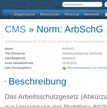
Organisation
Ressourcen
Personal
Netzwerk
CMS
» Norm: ArbSchG .
Zuletzt bearbeitet am 30.10.2024 um 15:28:50 durch Sachkunde24-Redaktion.
Name:
ArbSchG ...
Titel (Deutsch):
Arbeitsschutzgesetz (ArbSchG)
Titel (Englisch):
(ArbSchG)
letzte Aktualisierung:
16.09.2022
Link (Herausgeber):
https://www.gesetze-im-interne
Beschreibung
Das Arbeitsschutzgesetz (Abkürzu