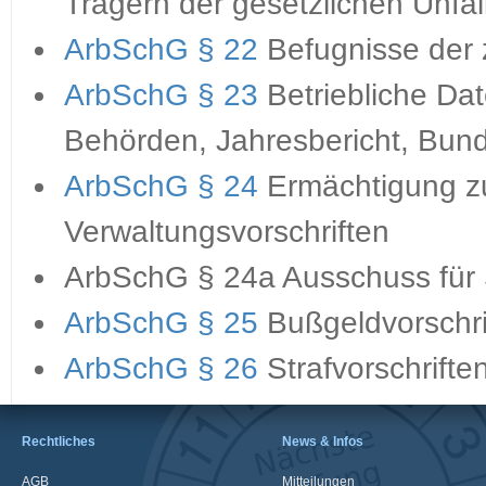
Trägern der gesetzlichen Unfal
ArbSchG § 22
Befugnisse der
ArbSchG § 23
Betriebliche Da
Behörden, Jahresbericht, Bund
ArbSchG § 24
Ermächtigung z
Verwaltungsvorschriften
ArbSchG § 24a Ausschuss für S
ArbSchG § 25
Bußgeldvorschri
ArbSchG § 26
Strafvorschrifte
Rechtliches
News & Infos
AGB
Mitteilungen