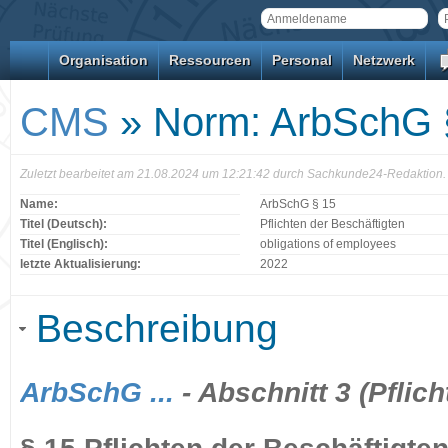
Organisation
Ressourcen
Personal
Netzwerk
CMS
» Norm: ArbSchG 
Zuletzt bearbeitet am 21.08.2024 um 12:21:42 durch Sachkunde24-Redaktion.
Name:
ArbSchG § 15
Titel (Deutsch):
Pflichten der Beschäftigten
Titel (Englisch):
obligations of employees
letzte Aktualisierung:
2022
Beschreibung
ArbSchG ...
- Abschnitt 3 (Pflic