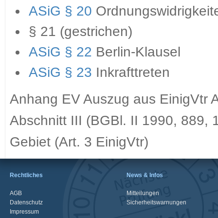
ASiG § 20
Ordnungswidrigkeit
§ 21 (gestrichen)
ASiG § 22
Berlin-Klausel
ASiG § 23
Inkrafttreten
Anhang EV Auszug aus EinigVtr An
Abschnitt III (BGBl. II 1990, 889
Gebiet (Art. 3 EinigVtr)
Rechtliches
News & Infos
AGB
Mitteilungen
Datenschutz
Sicherheitswarnungen
Impressum