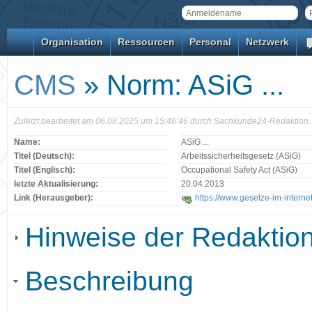
Organisation
Ressourcen
Personal
Netzwerk
CMS
» Norm: ASiG ...
Zuletzt bearbeitet am 06.08.2025 um 15:46:46 durch Sachkunde24-Redaktion.
Name:
ASiG ...
Titel (Deutsch):
Arbeitssicherheitsgesetz (ASiG)
Titel (Englisch):
Occupational Safety Act (ASiG)
letzte Aktualisierung:
20.04.2013
Link (Herausgeber):
https://www.gesetze-im-internet
Hinweise der Redaktio
Beschreibung