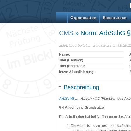
Organisation
Ressourcen
CMS
» Norm: ArbSchG §
Zuletzt bearbeitet am 20.08.2025 um 09:29:
Name:
Titel (Deutsch):
Titel (Englisch):
G
letzte Aktualisierung:
Beschreibung
ArbSchG ...
- Abschnitt 2 (Pflichten des Arb
§ 4 Allgemeine Grundsätze
Der Arbeitgeber hat bei Maßnahmen des Arb
Die Arbeit ist so zu gestalten, daß ein