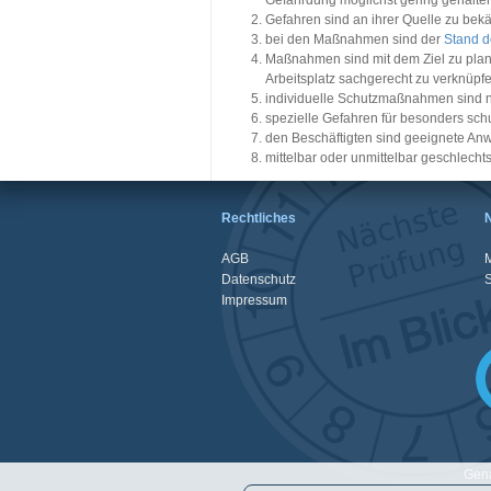
Gefährdung möglichst gering gehalten
Gefahren sind an ihrer Quelle zu bek
bei den Maßnahmen sind der
Stand d
Maßnahmen sind mit dem Ziel zu plane
Arbeitsplatz sachgerecht zu verknüpfe
individuelle Schutzmaßnahmen sind
spezielle Gefahren für besonders sch
den Beschäftigten sind geeignete Anw
mittelbar oder unmittelbar geschlech
Rechtliches
AGB
M
Datenschutz
Impressum
Gena