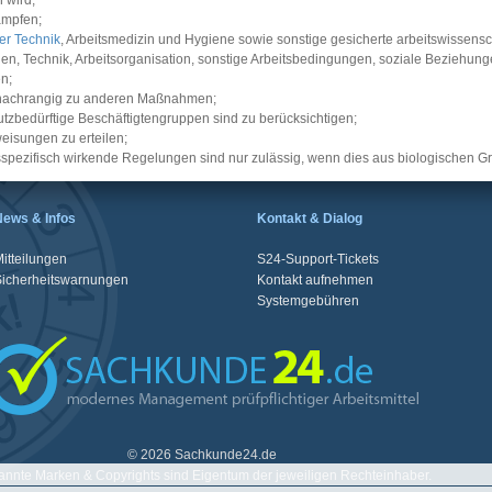
 wird;
ämpfen;
er Technik
, Arbeitsmedizin und Hygiene sowie sonstige gesicherte arbeitswissensc
n, Technik, Arbeitsorganisation, sonstige Arbeitsbedingungen, soziale Beziehung
n;
 nachrangig zu anderen Maßnahmen;
utzbedürftige Beschäftigtengruppen sind zu berücksichtigen;
eisungen zu erteilen;
tsspezifisch wirkende Regelungen sind nur zulässig, wenn dies aus biologischen G
News & Infos
Kontakt & Dialog
itteilungen
S24-Support-Tickets
Sicherheitswarnungen
Kontakt aufnehmen
Systemgebühren
© 2026 Sachkunde24.de
nnte Marken & Copyrights sind Eigentum der jeweiligen Rechteinhaber.