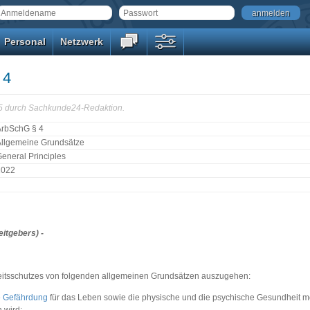
anmelden
Personal
Netzwerk
 4
15 durch Sachkunde24-Redaktion.
ArbSchG § 4
Allgemeine Grundsätze
eneral Principles
2022
eitgebers) -
eitsschutzes von folgenden allgemeinen Grundsätzen auszugehen:
e
Gefährdung
für das Leben sowie die physische und die psychische Gesundheit m