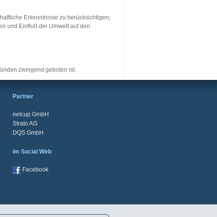
haftliche Erkenntnisse zu berücksichtigen;
en und Einfluß der Umwelt auf den
ründen zwingend geboten ist.
Partner
netcup GmbH
Strato AG
DQS GmbH
im Social Web
Facebook