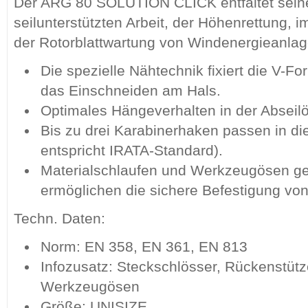
Der ARG 80 SOLUTION CLICK entfaltet seine 
seilunterstützten Arbeit, der Höhenrettung, i
der Rotorblattwartung von Windenergieanlag
Die spezielle Nähtechnik fixiert die V-F
das Einschneiden am Hals.
Optimales Hängeverhalten in der Abseil
Bis zu drei Karabinerhaken passen in di
entspricht IRATA-Standard).
Materialschlaufen und Werkzeugösen geb
ermöglichen die sichere Befestigung v
Techn. Daten:
Norm: EN 358, EN 361, EN 813
Infozusatz: Steckschlösser, Rückenstütz
Werkzeugösen
Größe: UNISIZE