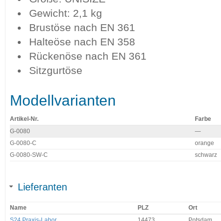
Gewicht: 2,1 kg
Brustöse nach EN 361
Halteöse nach EN 358
Rückenöse nach EN 361
Sitzgurtöse
Modellvarianten
Artikel-Nr.
Farbe
G-0080
—
G-0080-C
orange
G-0080-SW-C
schwarz
Lieferanten
Name
PLZ
Ort
S24 Praxis-Labor
14473
Potsdam