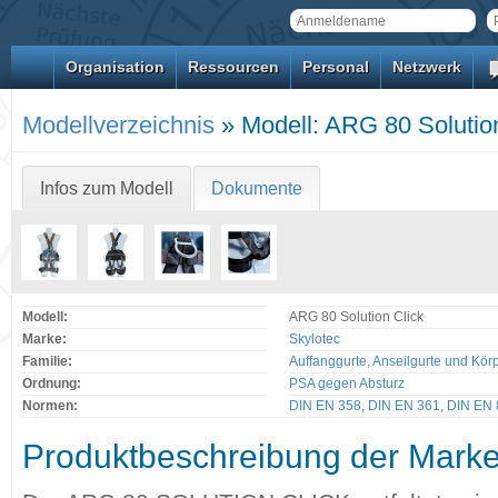
Organisation
Ressourcen
Personal
Netzwerk
Modellverzeichnis
» Modell: ARG 80 Solution
Infos zum Modell
Dokumente
Modell:
ARG 80 Solution Click
Marke:
Skylotec
Familie:
Auffanggurte, Anseilgurte und Kör
Ordnung:
PSA gegen Absturz
Normen:
DIN EN 358
,
DIN EN 361
,
DIN EN 
Produktbeschreibung der Mark