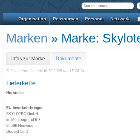
Organisation
Ressourcen
Personal
Netzwerk
Marken
» Marke: Skylot
Infos zur Marke
Dokumente
Zuletzt bearbeitet am 30.10.2025 um 15:24:14.
Lieferkette
Hersteller
EU-Inverkehrbringer
SKYLOTEC GmbH
Im Mühlengrund 6-8
56566 Neuwied
Deutschland