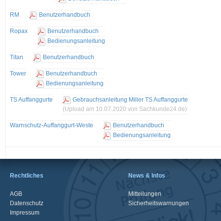
RM
Benutzerhandbuch
Ropax
Benutzerhandbuch
Bedienungsanleitung
Titan
Benutzerhandbuch
Tower
Benutzerhandbuch
Bedienungsanleitung
TS Auffanggurte
Gebrauchsanleitung Miller TS Auffanggurte
(Upload am 10.07.2020 von Sachkunde24.de)
Warnschutz-Auffanggurt-Weste
Benutzerhandbuch
Bedienungsanleitung
Rechtliches
News & Infos
AGB
Mitteilungen
Datenschutz
Sicherheitswarnungen
Impressum