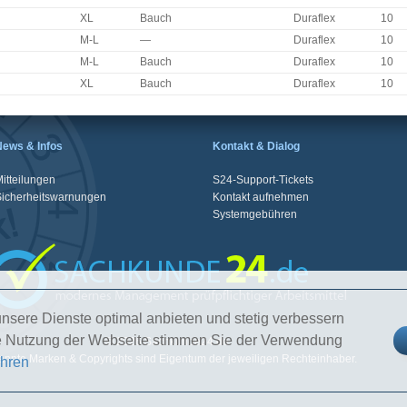
XL
Bauch
Duraflex
10
M-L
—
Duraflex
10
M-L
Bauch
Duraflex
10
XL
Bauch
Duraflex
10
News & Infos
Kontakt & Dialog
itteilungen
S24-Support-Tickets
Sicherheitswarnungen
Kontakt aufnehmen
Systemgebühren
nsere Dienste optimal anbieten und stetig verbessern
re Nutzung der Webseite stimmen Sie der Verwendung
© 2026 Sachkunde24.de
nnte Marken & Copyrights sind Eigentum der jeweiligen Rechteinhaber.
ahren