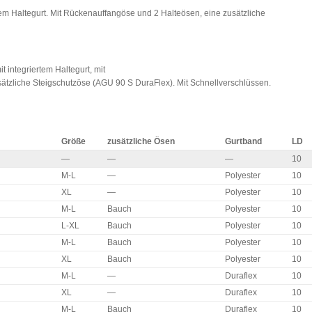
rtem Haltegurt. Mit Rückenauffangöse und 2 Halteösen, eine zusätzliche
t integriertem Haltegurt, mit
tzliche Steigschutzöse (AGU 90 S DuraFlex). Mit Schnellverschlüssen.
Größe
zusätzliche Ösen
Gurtband
LD
—
—
—
10
M-L
—
Polyester
10
XL
—
Polyester
10
M-L
Bauch
Polyester
10
L-XL
Bauch
Polyester
10
M-L
Bauch
Polyester
10
XL
Bauch
Polyester
10
M-L
—
Duraflex
10
XL
—
Duraflex
10
M-L
Bauch
Duraflex
10