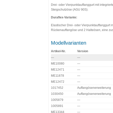
Drei- oder Vierpunktauffanggurt mit integrie
Steigschutzöse (AGU 90S).
Duraflex-Variante:
Elastischer Drei- oder Vierpunktauffanggurt mi
Rückenauffangöse und 2 Halteösen, eine zusä
Modellvarianten
Artikel-Nr.
Version
—
—
ME10080
—
ME12471
—
ME11878
—
ME12472
—
1017452
Auffangösenerweiterung
1030450
Auffangösenerweiterung
1005879
—
1005891
—
ME13344
—