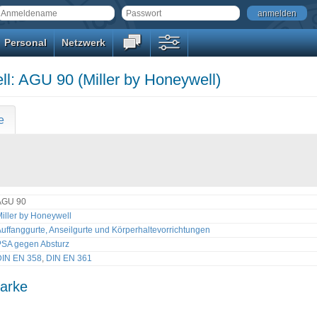
anmelden
Personal
Netzwerk
l: AGU 90 (Miller by Honeywell)
e
AGU 90
iller by Honeywell
uffanggurte, Anseilgurte und Körperhaltevorrichtungen
PSA gegen Absturz
DIN EN 358
,
DIN EN 361
arke