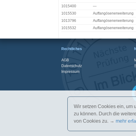
1015400
—
1015530
Auffangösenerweiterung
1013796
Auffangösenerweiterung
1015532
Auffangösenerweiterung
Rechtliches
AGB
M
Datenschutz
Impressum
Wir setzen Cookies ein, um u
zu können. Durch die weite
Gena
von Cookies zu. →
mehr erf