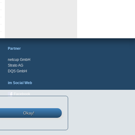
Partner
netcup GmbH
Strato AG
DQS GmbH
im Social Web
Facebook
Okay!