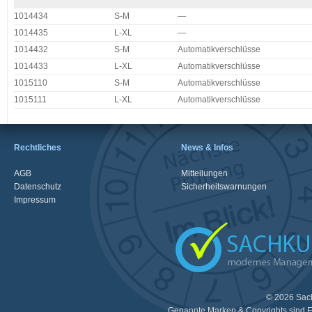
1014434
S-M
—
1014435
L-XL
—
1014432
S-M
Automatikverschlüsse
1014433
L-XL
Automatikverschlüsse
1015110
S-M
Automatikverschlüsse
1015111
L-XL
Automatikverschlüsse
Rechtliches
News & Infos
AGB
Mitteilungen
Datenschutz
Sicherheitswarnungen
Impressum
© 2026 Sac
Genannte Marken & Copyrights sind E