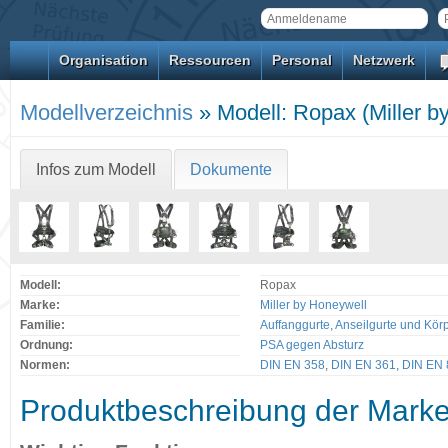
Organisation
Ressourcen
Personal
Netzwerk
Modellverzeichnis
» Modell: Ropax (Miller b
Infos zum Modell
Dokumente
Modell:
Ropax
Marke:
Miller by Honeywell
Familie:
Auffanggurte, Anseilgurte und Kör
Ordnung:
PSA gegen Absturz
Normen:
DIN EN 358
,
DIN EN 361
,
DIN EN 
Produktbeschreibung der Mark