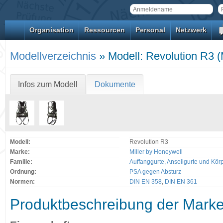
Organisation
Ressourcen
Personal
Netzwerk
Modellverzeichnis
» Modell: Revolution R3 (
Infos zum Modell
Dokumente
Modell:
Revolution R3
Marke:
Miller by Honeywell
Familie:
Auffanggurte, Anseilgurte und Kör
Ordnung:
PSA gegen Absturz
Normen:
DIN EN 358
,
DIN EN 361
Produktbeschreibung der Mark