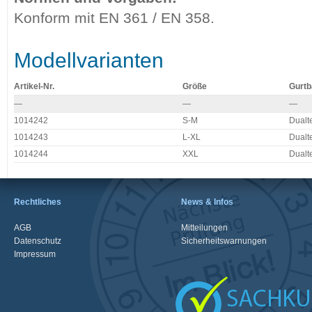
Konform mit EN 361 / EN 358.
Modellvarianten
Artikel-Nr.
Größe
Gurt
—
—
—
1014242
S-M
Dualt
1014243
L-XL
Dualt
1014244
XXL
Dualt
Rechtliches
News & Infos
AGB
Mitteilungen
Datenschutz
Sicherheitswarnungen
Impressum