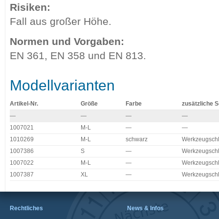
Risiken:
Fall aus großer Höhe.
Normen und Vorgaben:
EN 361, EN 358 und EN 813.
Modellvarianten
Artikel-Nr.
Größe
Farbe
zusätzliche 
—
—
—
—
1007021
M-L
—
—
1010269
M-L
schwarz
Werkzeugsch
1007386
S
—
Werkzeugsch
1007022
M-L
—
Werkzeugsch
1007387
XL
—
Werkzeugsch
Rechtliches
News & Infos