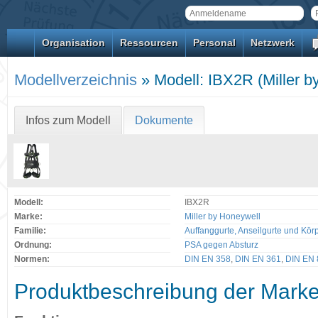
Organisation
Ressourcen
Personal
Netzwerk
Modellverzeichnis
» Modell: IBX2R (Miller b
Infos zum Modell
Dokumente
Modell:
IBX2R
Marke:
Miller by Honeywell
Familie:
Auffanggurte, Anseilgurte und Kör
Ordnung:
PSA gegen Absturz
Normen:
DIN EN 358
,
DIN EN 361
,
DIN EN 
Produktbeschreibung der Mark