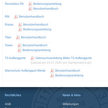
Revolution R8
Bedienungsanleitung
Benutzerhandbuch
RM
Benutzerhandbuch
Ropax
Benutzerhandbuch
Bedienungsanleitung
Titan
Benutzerhandbuch
Tower
Benutzerhandbuch
Bedienungsanleitung
TS Auffanggurte
Gebrauchsanleitung Miller TS Auffanggurte
(Upload am 10.07.2020 von Sachkunde24.de)
Warnschutz-Auffanggurt-Weste
Benutzerhandbuch
Bedienungsanleitung
Rechtliches
News & Infos
AGB
Mitteilungen