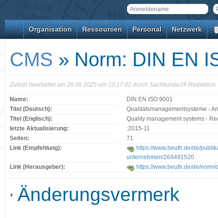
Organisation
Ressourcen
Personal
Netzwerk
CMS
» Norm: DIN EN I
Zuletzt bearbeitet am 28.06.2025 um 10:17:02 durch Sachkunde24-Redaktion.
Name:
DIN EN ISO 9001
Titel (Deutsch):
Qualitätsmanagementsysteme - A
Titel (Englisch):
Quality management systems - Re
letzte Aktualisierung:
:2015-11
Seiten:
71
Link (Empfehlung):
https://www.beuth.de/de/publik
unternehmen/269491520
Link (Herausgeber):
https://www.beuth.de/de/norm
Änderungsvermerk