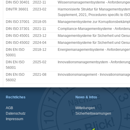
DIN ISO 30401
:2022-11
Wissensmanagementsysteme - Anforderunge
DIN/TR 36601
:2023-02
Harmonisierte Struktur für Managementsystem
Supplement, 2021, Procedures specific to ISO
DIN ISO 37001
:2018-05
Managementsysteme zur Korruptionsbekämpfu
DIN ISO 37301
:2021-11
Compliance-Managementsysteme - Anforderun
DIN ISO 45001
:2023-12
Managementsysteme für Sicherheit und Gesund
DIN ISO 45002
:2024-04
Managementsysteme für Sicherheit und Gesundh
DIN EN ISO
:2018-12
Energiemanagementsysteme - Anforderungen 
50001
DIN EN ISO
:2025-02
Innovationsmanagementsystem - Anforderun
56001
DIN EN ISO
:2021-08
Innovationsmanagement - Innovationsmanage
56002
Rechtliches
News & Infos
AGB
Mitteilungen
Datenschutz
Sicherheitswarnungen
Impressum