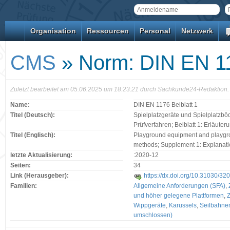
Organisation
Ressourcen
Personal
Netzwerk
CMS
» Norm: DIN EN 11
Zuletzt bearbeitet am 05.06.2025 um 18:23:21 durch Sachkunde24-Redaktion.
Name:
DIN EN 1176 Beiblatt 1
Titel (Deutsch):
Spielplatzgeräte und Spielplatzbö
Prüfverfahren; Beiblatt 1: Erläute
Titel (Englisch):
Playground equipment and playgrou
methods; Supplement 1: Explanat
letzte Aktualisierung:
:2020-12
Seiten:
34
Link (Herausgeber):
https://dx.doi.org/10.31030/32
Familien:
Allgemeine Anforderungen (SFA)
,
und höher gelegene Plattformen
,
Wippgeräte
,
Karussels
,
Seilbahne
umschlossen)