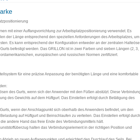
arke
atzpositionierung
 mit einer Auffangvorrichtung zur Arbeitsplatzpositionierung verwendet. Es
ellen der Länge entsprechend den speziellen Anforderungen des Arbeitsplatzes, um
isten. Es kann entsprechend der Konfiguration entweder an der zentralen Halteöse
 Gurts befestigt werden. Das GRILLON ist in zwei Farben und sieben Längen (2, 3,
h nordamerikanischen, europäischen und russischen Normen zertifiziert.
stellsystem für eine präzise Anpassung der benötigten Länge und eine komfortable
den:
eösen des Gurts, wenn sich der Anwender mit den Füßen abstützt. Diese Verbindun
lung des Gewichts auf dem Hüftgurt. Das Einstellen erfolgt durch Betätigung des
 Gurts, wenn der Anschlagpunkt sich oberhalb des Anwenders befindet, um den
Belastung auf Hüftgurt und Beinschlaufen zu verteilen. Das Einstellen erfolgt durc
 die andere Hand das freie Ende des Verbindungsmittels hält.
nststoffüberzug halten das Verbindungselement in der richtigen Position und
n Abrieb an rauen Auflagepunkten und erleichtert den Durchlauf des Seils. Bei