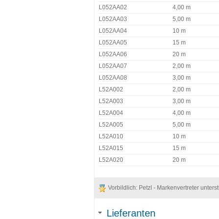
L052AA02
4,00 m
L052AA03
5,00 m
L052AA04
10 m
L052AA05
15 m
L052AA06
20 m
L052AA07
2,00 m
L052AA08
3,00 m
L52A002
2,00 m
L52A003
3,00 m
L52A004
4,00 m
L52A005
5,00 m
L52A010
10 m
L52A015
15 m
L52A020
20 m
Vorbildlich: Petzl - Markenvertreter unt
Lieferanten