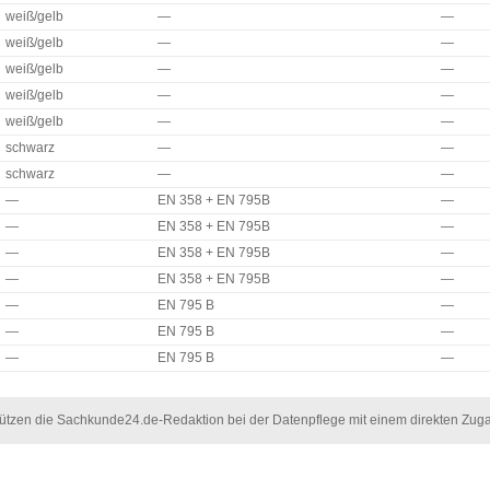
weiß/gelb
—
—
weiß/gelb
—
—
weiß/gelb
—
—
weiß/gelb
—
—
weiß/gelb
—
—
schwarz
—
—
schwarz
—
—
—
EN 358 + EN 795B
—
—
EN 358 + EN 795B
—
—
EN 358 + EN 795B
—
—
EN 358 + EN 795B
—
—
EN 795 B
—
—
EN 795 B
—
—
EN 795 B
—
erstützen die Sachkunde24.de-Redaktion bei der Datenpflege mit einem direkten Zu