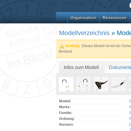
Organisation
Ressourcen
Modellverzeichnis
» Model
Achtung:
Dieses Modell ist mit der Sich
Bestand.
Infos zum Modell
Dokument
Modell:
G
Marke:
P
Familie:
S
Ordnung:
Normen: