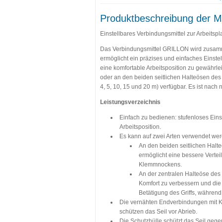
Produktbeschreibung der M
Einstellbares Verbindungsmittel zur Arbeitspl
Das Verbindungsmittel GRILLON wird zusammen
ermöglicht ein präzises und einfaches Einst
eine komfortable Arbeitsposition zu gewährle
oder an den beiden seitlichen Halteösen des
4, 5, 10, 15 und 20 m) verfügbar. Es ist nac
Leistungsverzeichnis
Einfach zu bedienen: stufenloses Ein
Arbeitsposition.
Es kann auf zwei Arten verwendet wer
An den beiden seitlichen Halt
ermöglicht eine bessere Vertei
Klemmnockens.
An der zentralen Halteöse des
Komfort zu verbessern und die 
Betätigung des Griffs, während
Die vernähten Endverbindungen mit Ku
schützen das Seil vor Abrieb.
Die Schutzhülle schützt das Seil gege