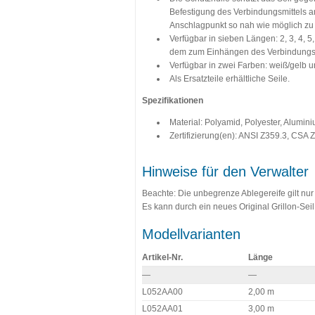
Befestigung des Verbindungsmittels a
Anschlagpunkt so nah wie möglich zu 
Verfügbar in sieben Längen: 2, 3, 4, 5
dem zum Einhängen des Verbindungs
Verfügbar in zwei Farben: weiß/gelb 
Als Ersatzteile erhältliche Seile.
Spezifikationen
Material: Polyamid, Polyester, Alumin
Zertifizierung(en): ANSI Z359.3, CS
Hinweise für den Verwalter
Beachte: Die unbegrenze Ablegereife gilt nu
Es kann durch ein neues Original Grillon-Seil
Modellvarianten
Artikel-Nr.
Länge
—
—
L052AA00
2,00 m
L052AA01
3,00 m