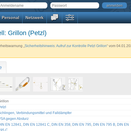
anmelden
Personal
Netzwerk
l: Grillon (Petzl)
erheitswarnung „
Sicherheitshinweis: Aufruf zur Kontrolle Petzl Grillon
“ vom 04.01.202
e
rillon
etzl
chlingen, Verbindungsmittel und Falldämpfer
PSA gegen Absturz
DIN EN 12841
,
DIN EN 12841 C
,
DIN EN 358
,
DIN EN 795
,
DIN EN 795 B
,
DIN EN
795 C