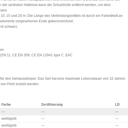
n der zentralen Halteöse kann die Schutzhülle entfernt werden, um dem
sein.
, 10, 15 und 20 m. Die Länge des Verbindungsmittels ist durch ein Farbetikett an
elements vorgesehenen Ende gekennzeichnet.
und schwarz.
ium
A Z259.11, CE EN 358, CE EN 12841 type C, EAC
r für den Gehäusekörper. Das Seil hat eine maximale Lebensdauer von 10 Jahren.
 von Petzl ersetzt werden.
Farbe
Zertifizierung
LD
—
—
—
weiß/gelb
—
—
weiß/gelb
—
—